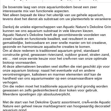
juiste compositie, kleur, kwaliteit, vorm en korrelgrootte.
De bovenste laag van onze aquariumbodem bevat een zeer
Het aquarium substraat is een essentieel onderdeel van een mooi en
interessante mix van functionele aspecten.
stabiel aquarium biotoop. De granulaat onderlaag in het aquarium
Niet alleen bepaalt de kleur het uiterlijk van uw gehele aquarium,
vormt een complexe mix van materialen, fysische en biochemische
tevens doet het dienst als substraat om uw plantwortels te verankere
processen die actief het behoud van een gezond milieu ondersteunen
voor al het plantaardig en dierlijk leven binnen ons aquarium.
Dankzij de unieke eigenschappen van Aquatic Nature's Dekoline Gri
Het belang van het gebruik van een hoge kwaliteit aquariumkiezel
kunnen we ons aquarium substraat in vele kleuren kiezen.
binnen dit substraat mag niet worden onderschat.
Aquatic Nature's Dekoline heeft de gecombineerde voordelen van
De resulterende toplaag kan de gewenste voederplaats zijn of de
zowel visuele en functionele kwaliteit, wat resulteert in een
natuurlijke broedplaats voor onze dierbare aquariumbewoners.
gemakkelijke, betrouwbare en zeer snelle manier om tot creatieve,
Haarwortels van de plant hebben geen moeite om hun weg te vinden
gezonde en harmonieuze aquatische creaties te komen.
door deze grind, het vinden van macro-en micro-voedingsstoffen is
Om al deze redenen is traditioneel aquarium grind, standaard
voor de planten zeer gemakkelijk.
constructie grind, gewassen rivierzand, outdoor gravel, stralen zand,
Water condities zoals pH en kH hardheid worden niet beÃÂ¯nvloed
etc ... niet onze eerste keuze voor het creÃ«ren van onze optimale
biotoop voorwaarden.
door het dekoline grind.
Al deze alternatieven bevatten veel stoffen die niet geschikt zijn voor
Een ideale aquarium grind moet chemisch inert zijn, zelfs in zuur water
onze aquarium biotoop: naast het eventuele vuil en andere
omstandigheden, vrij zijn van scherpe randen en een constante
verontreinigingen, kalksteen en marmer elementen stof kan de
optimale korrelgrootte bevatten.
hardheid van ons aquariumwater op een onaanvaardbare wijze
verhogen.
Zoals alle goede producten, is Dekoline Quartz door de jaren heen
Om die reden moet het traditionele aquarium grind grondig worden
gekopieerd, maar nooit geÃÂ«venaard in de uitstekende kwaliteit, het
gewassen en zelfs gedesinfecteerd door koken voor gebruik.
natuurlijke kleurbereik en perfect kleurbehoud gegarandeerd door de
Meerdere spoelingen zijn absoluutverplicht.
aparte kleur en coating.
Dekoline Aquarium Grind, in tegenstelling tot traditioneel aquarium
Met de start van het Dekoline Quartz assortiment, creÃ«erde Aquatic
grind, hoeft niet te worden afgespoeld en bevat geen vuildeeltjes.
Nature een geheel nieuw marktsegment van hoogwaardig decoratief
Dekoline Gravel is direct klaar voor gebruik en garandeert een direct
aquarium grind.