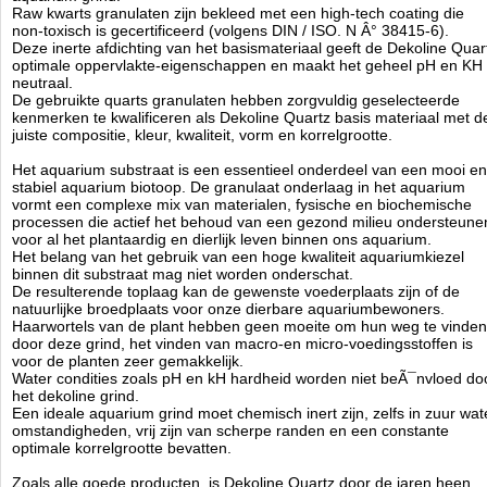
en optimaal resultaat met kristalhelder water.
Raw kwarts granulaten zijn bekleed met een high-tech coating die
non-toxisch is gecertificeerd (volgens DIN / ISO. N Â° 38415-6).
- pH & KH stabiel
Deze inerte afdichting van het basismateriaal geeft de Dekoline Quar
- Onnodig te spoelen
optimale oppervlakte-eigenschappen en maakt het geheel pH en KH
- Optimale wortelhechting
neutraal.
- Niet verwarmen boven de 40ÃÂ°C
De gebruikte quarts granulaten hebben zorgvuldig geselecteerde
kenmerken te kwalificeren als Dekoline Quartz basis materiaal met d
- Niet toxisch - direct te gebruiken
juiste compositie, kleur, kwaliteit, vorm en korrelgrootte.
- Voor alle decoratieve doeleinden
- Zorgt voor een optimale waterdoorstroming
Het aquarium substraat is een essentieel onderdeel van een mooi en
stabiel aquarium biotoop. De granulaat onderlaag in het aquarium
vormt een complexe mix van materialen, fysische en biochemische
Technische informatie
processen die actief het behoud van een gezond milieu ondersteune
Dekoline Sunrise
voor al het plantaardig en dierlijk leven binnen ons aquarium.
Inhoud: 2.5kg
Het belang van het gebruik van een hoge kwaliteit aquariumkiezel
Korrelgrootte: 2-3mm
binnen dit substraat mag niet worden onderschat.
De resulterende toplaag kan de gewenste voederplaats zijn of de
Aquatic Nature
natuurlijke broedplaats voor onze dierbare aquariumbewoners.
Manufactured by:
Aquatic Nature
Haarwortels van de plant hebben geen moeite om hun weg te vinden
Model:
AN-03650
door deze grind, het vinden van macro-en micro-voedingsstoffen is
Product ID:
5413946036500
voor de planten zeer gemakkelijk.
4.1
244
17.5
17.5
2026-08-18
8
New
Available from:
Aquariumonderdelen.nl
Water condities zoals pH en kH hardheid worden niet beÃ¯nvloed do
het dekoline grind.
Een ideale aquarium grind moet chemisch inert zijn, zelfs in zuur wat
omstandigheden, vrij zijn van scherpe randen en een constante
optimale korrelgrootte bevatten.
Zoals alle goede producten, is Dekoline Quartz door de jaren heen