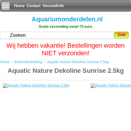
Home
Contact
Verzendinfo
Aquariumonderdelen.nl
Gratis verzending vanaf 75 euro.
Zoek
Wij hebben vakantie! Bestellingen worden
NIET verzonden!
>
>
Home
Bodembedekking
Aquatic Nature Dekoline Sunrise 2.5kg
Home
Aquatic Nature Dekoline Sunrise 2.5kg
Bodembedekking
Aquatic Nature Dekoline Sunrise 2.5kg
Aquatic Nature Dekoline Sunrise 2.5kg
De bovenste laag van onze aquariumbodem bevat een zeer
interessante mix van functionele aspecten.
Niet alleen bepaalt de kleur het uiterlijk van uw gehele aquarium,
tevens doet het dienst als substraat om uw plantwortels te verankeren.
Dankzij de unieke eigenschappen van Aquatic Nature's Dekoline Grind
kunnen we ons aquarium substraat in vele kleuren kiezen.