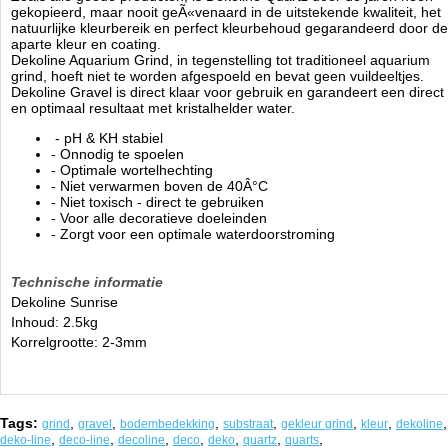
gekopieerd, maar nooit geÃ«venaard in de uitstekende kwaliteit, het
natuurlijke kleurbereik en perfect kleurbehoud gegarandeerd door de
aparte kleur en coating.
Dekoline Aquarium Grind, in tegenstelling tot traditioneel aquarium
grind, hoeft niet te worden afgespoeld en bevat geen vuildeeltjes.
Dekoline Gravel is direct klaar voor gebruik en garandeert een direct
en optimaal resultaat met kristalhelder water.
- pH & KH stabiel
- Onnodig te spoelen
- Optimale wortelhechting
- Niet verwarmen boven de 40Â°C
- Niet toxisch - direct te gebruiken
- Voor alle decoratieve doeleinden
- Zorgt voor een optimale waterdoorstroming
Technische informatie
Dekoline Sunrise
Inhoud: 2.5kg
Korrelgrootte: 2-3mm
Tags:
,
,
,
,
,
,
,
grind
gravel
bodembedekking
substraat
gekleur grind
kleur
dekoline
,
,
,
,
,
,
,
deko-line
deco-line
decoline
deco
deko
quartz
quarts