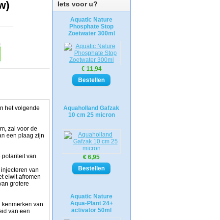
w)
Iets voor u?
Aquatic Nature
Phosphate Stop
Zoetwater 300ml
€ 11,94
men het volgende
Aquaholland Gafzak
10 cm 25 micron
m, zal voor de
n een plaag zijn
polariteit van
€ 6,95
 injecteren van
et eiwit afromen
van grotere
Aquatic Nature
Aqua-Plant 24+
en kenmerken van
activator 50ml
eid van een