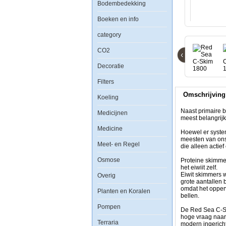
Red
Bodembedekking
Sea
C-
Boeken en info
Skim
1800
category
Protein
Skimmer
CO2
‹
Decoratie
Filters
Omschrijving
Naast
Koeling
primaire
biologische
Naast primaire b
Medicijnen
filtratie
meest belangrij
is
Medicine
schuim
Hoewel er system
fractioneren,
meesten van ons
Meet- en Regel
beter
die alleen actie
bekend
als
Osmose
Proteine skimme
eiwit
het eiwiit zelf.
afromen
Eiwit skimmers w
Overig
of
grote aantallen 
skimmen
omdat het opperv
Planten en Koralen
het
bellen.
volgende
Pompen
meest
De Red Sea C-Sk
belangrijke
hoge vraag naar
aspect
Terraria
modern ingerich