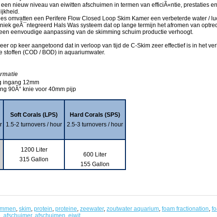
een nieuw niveau van eiwitten afschuimen in termen van efficiÃ«ntie, prestaties e
ijkheid.
ies omvatten een Perifere Flow Closed Loop Skim Kamer een verbeterde water / lu
niek geÃ¯ntegreerd Hals Was systeem dat op lange termijn het afromen van optre
en eenvoudige aanpassing van de skimming schuim productie verhoogt.
er op keer aangetoond dat in verloop van tijd de C-Skim zeer effectief is in het ve
e stoffen (COD / BOD) in aquariumwater.
ormatie
ng ingang 12mm
ing 90Â° knie voor 40mm pijp
Soft Corals (LPS)
Hard Corals (SPS)
r
1.5-2 turnovers / hour
2.5-3 turnovers / hour
1200 Liter
600 Liter
315 Gallon
155 Gallon
immen
,
skim
,
protein
,
proteine
,
zeewater
,
zoutwater aquarium
,
foam fractionation
,
f
e
,
afschuimer
,
afschuimen
,
eiwit
,