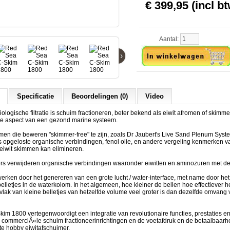
€ 399,95 (incl bt
Aantal:
›
Specificatie
Beoordelingen (0)
Video
iologische filtratie is schuim fractioneren, beter bekend als eiwit afromen of skim
ke aspect van een gezond marine systeem.
en die beweren "skimmer-free" te zijn, zoals Dr Jaubert's Live Sand Plenum Syste
 opgeloste organische verbindingen, fenol olie, en andere vergeling kenmerken va
f eiwit skimmen kan elimineren.
rs verwijderen organische verbindingen waaronder eiwitten en aminozuren met de 
erken door het genereren van een grote lucht / water-interface, met name door het
belletjes in de waterkolom. In het algemeen, hoe kleiner de bellen hoe effectiever h
lak van kleine belletjes van hetzelfde volume veel groter is dan dezelfde omvang 
im 1800 vertegenwoordigt een integratie van revolutionaire functies, prestaties 
 commerciÃ«le schuim fractioneerinrichtingen en de voetafdruk en de betaalbaarh
te hobby eiwitafschuimer.