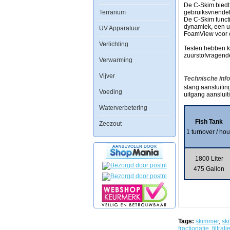
van
De C-Skim biedt 
een
Terrarium
gebruiksvriendel
gezond
De C-Skim funct
marine
dynamiek, een u
UV Apparatuur
systeem.
FoamView voor e
Verlichting
Hoewel
Testen hebben ke
er
zuurstofvragend
Verwarming
systemen
die
beweren
Vijver
Technische inf
"skimmer-
slang aansluiti
free"
Voeding
uitgang aansluit
te
zijn,
Waterverbetering
zoals
Dr
Fish Tank
Zeezout
Jaubert's
1 turnover / hou
Live
Sand
Plenum
System,
1800 Liter
zal
voor
475 Gallon
de
meesten
van
ons
opgeloste
organische
verbindingen,
Tags:
skimmer
,
sk
fenol
fractionatie
,
filtrati