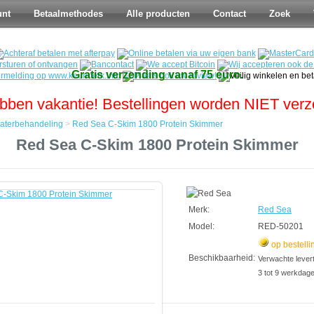
unt
Betaalmethodes
Alle producten
Contact
Zoek
Gratis verzending vanaf 75 euro.
bben vakantie! Bestellingen worden NIET ver
aterbehandeling
>
Red Sea C-Skim 1800 Protein Skimmer
Red Sea C-Skim 1800 Protein Skimmer
ndeling
Merk:
Red Sea
Model:
RED-50201
op bestelli
Beschikbaarheid:
Verwachte leverti
3 tot 9 werkdag