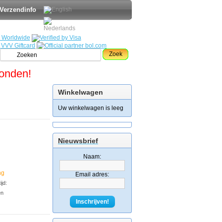
Verzendinfo
Zoek
zonden!
Winkelwagen
Uw winkelwagen is leeg
Nieuwsbrief
Naam:
ng
Email adres:
jd:
en
Inschrijven!