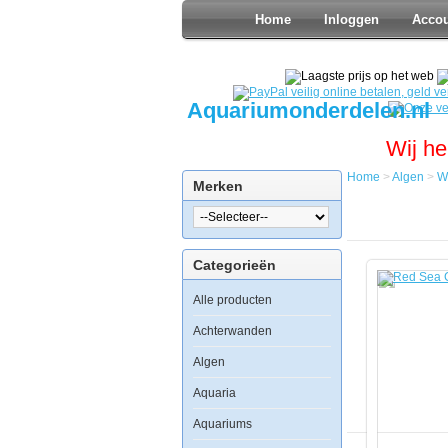
Home
Inloggen
Acco
Aquariumonderdelen.nl
Wij he
Home
>
Algen
>
W
Merken
Home
Algen
Waterbeha
Red
Categorieën
Sea
C-
Alle producten
Skim
1800
Protein
Achterwanden
Skimmer
Algen
Aquaria
Aquariums