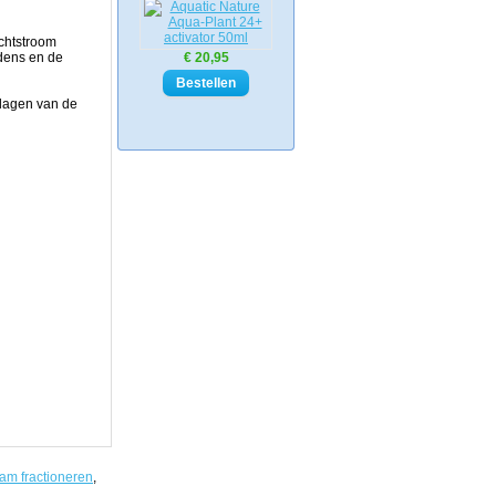
n
chtstroom
dens en de
€ 20,95
rlagen van de
oam fractioneren
,