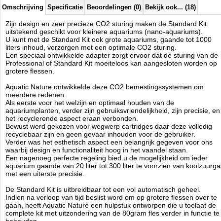
1 x Gebruiksaanwijzing
Omschrijving
Specificatie
Beoordelingen (0)
Bekijk ook... (18)
Zijn design en zeer precieze CO2 sturing maken de Standard Kit
Aquatic Nature
uitstekend geschikt voor kleinere aquariums (nano-aquariums).
Manufactured by:
Aquatic Nature
U kunt met de Standard Kit ook grote aquariums, gaande tot 1000
Model:
AN-02751
liters inhoud, verzorgen met een optimale CO2 sturing.
Product ID:
Een speciaal ontwikkelde adapter zorgt ervoor dat de sturing van de
3.7
295
149.96
149.96
2026-08-15
Available from:
Aquariumonderdelen.nl
Professional of Standard Kit moeiteloos kan aangesloten worden op
Pre-Order
New
grotere flessen.
Aquatic Nature ontwikkelde deze CO2 bemestingssystemen om
meerdere redenen.
Als eerste voor het welzijn en optimaal houden van de
aquariumplanten, verder zijn gebruiksvriendelijkheid, zijn precisie, en
het recyclerende aspect eraan verbonden.
Bewust werd gekozen voor wegwerp cartridges daar deze volledig
recyclebaar zijn en geen gevaar inhouden voor de gebruiker.
Verder was het esthetisch aspect een belangrijk gegeven voor ons
waarbij design en functionaliteit hoog in het vaandel staan.
Een nagenoeg perfecte regeling bied u de mogelijkheid om ieder
aquarium gaande van 20 liter tot 300 liter te voorzien van koolzuurga
met een uiterste precisie.
De Standard Kit is uitbreidbaar tot een vol automatisch geheel.
Indien na verloop van tijd beslist word om op grotere flessen over te
gaan, heeft Aquatic Nature een hulpstuk ontworpen die u toelaat de
complete kit met uitzondering van de 80gram fles verder in functie te