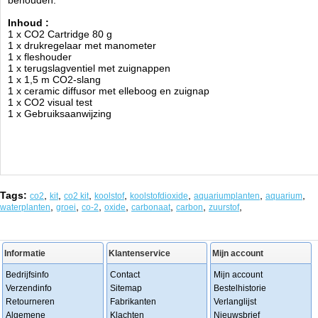
behouden.
Inhoud :
1 x CO2 Cartridge 80 g
1 x drukregelaar met manometer
1 x fleshouder
1 x terugslagventiel met zuignappen
1 x 1,5 m CO2-slang
1 x ceramic diffusor met elleboog en zuignap
1 x CO2 visual test
1 x Gebruiksaanwijzing
Tags:
,
,
,
,
,
,
,
co2
kit
co2 kit
koolstof
koolstofdioxide
aquariumplanten
aquarium
,
,
,
,
,
,
,
waterplanten
groei
co-2
oxide
carbonaat
carbon
zuurstof
Informatie
Klantenservice
Mijn account
Bedrijfsinfo
Contact
Mijn account
Verzendinfo
Sitemap
Bestelhistorie
Retourneren
Fabrikanten
Verlanglijst
Algemene
Klachten
Nieuwsbrief