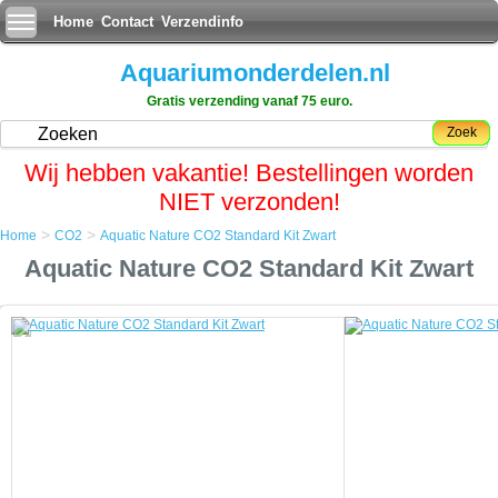
Home
Contact
Verzendinfo
Aquariumonderdelen.nl
Gratis verzending vanaf 75 euro.
Zoek
Wij hebben vakantie! Bestellingen worden
NIET verzonden!
>
>
Home
CO2
Aquatic Nature CO2 Standard Kit Zwart
Home
Aquatic Nature CO2 Standard Kit Zwart
CO2
Aquatic Nature CO2 Standard Kit Zwart
Aquatic Nature CO2 Standard Kit Zwart
Zijn design en zeer precieze CO2 sturing maken de Standard Kit
uitstekend geschikt voor kleinere aquariums (nano-aquariums).
U kunt met de Standard Kit ook grote aquariums, gaande tot 1000
liters inhoud, verzorgen met een optimale CO2 sturing.
Een speciaal ontwikkelde adapter zorgt ervoor dat de sturing van de
Professional of Standard Kit moeiteloos kan aangesloten worden op
grotere flessen.