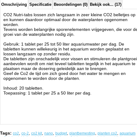
Omschrijving
Specificatie
Beoordelingen (0)
Bekijk ook... (17)
CO2 Nutri-tabs lossen zich langzaam in zeer kleine CO2 belletjes op
en kunnen daardoor optimaal door de waterplanten opgenomen
worden.
Tevens worden belangrijke sporenelementen vrijgegeven, die voor d
groei van de waterplanten nodig zijn.
Gebruik: 1 tablet per 25 tot 50 liter aquariumwater per dag. De
tabletten kunnen willekeurig in het aquarium worden geplaatst en
lossen langzaam op zonder residu.
De tabletten zijn onschadelijk voor vissen en stimuleren de plantgroei
aanbevolen wordt om niet teveel tabletten tegelijk in het aquarium te
plaatsen maar de dosering geleidelijk aan te brengen.
Geef de Co2 de tijd om zich goed door het water te mengen en
opgenomen te worden door de planten.
Inhoud: 20 tabletten.
Toepassing: 1 tablet per 25 a 50 liter per dag.
Tags:
,
,
,
,
,
,
,
co2
co-2
co2 kit
nano
budget
plantbemesting
planten co2
aquarium