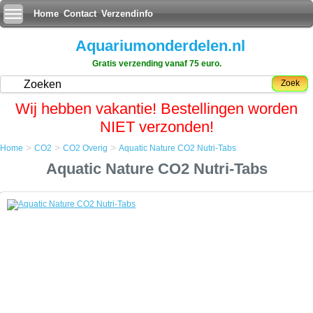
Home
Contact
Verzendinfo
Aquariumonderdelen.nl
Gratis verzending vanaf 75 euro.
Zoek
Wij hebben vakantie! Bestellingen worden
NIET verzonden!
>
>
>
Home
CO2
CO2 Overig
Aquatic Nature CO2 Nutri-Tabs
Home
Aquatic Nature CO2 Nutri-Tabs
CO2
CO2 Overig
Aquatic Nature CO2 Nutri-Tabs
Aquatic Nature CO2 Nutri-Tabs
CO2 Nutri-tabs lossen zich langzaam in zeer kleine CO2 belletjes op
en kunnen daardoor optimaal door de waterplanten opgenomen
worden.
Tevens worden belangrijke sporenelementen vrijgegeven, die voor de
groei van de waterplanten nodig zijn.
Gebruik: 1 tablet per 25 tot 50 liter aquariumwater per dag. De
tabletten kunnen willekeurig in het aquarium worden geplaatst en