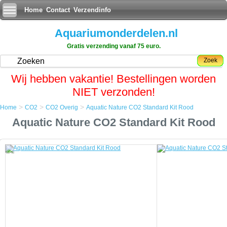
Home
Contact
Verzendinfo
Aquariumonderdelen.nl
Gratis verzending vanaf 75 euro.
Zoek
Wij hebben vakantie! Bestellingen worden
NIET verzonden!
>
>
>
Home
CO2
CO2 Overig
Aquatic Nature CO2 Standard Kit Rood
Home
Aquatic Nature CO2 Standard Kit Rood
CO2
CO2 Overig
Aquatic Nature CO2 Standard Kit Rood
Aquatic Nature CO2 Standard Kit Rood
Zijn design en zeer precieze CO2 sturing maken de Standard Kit
uitstekend geschikt voor kleinere aquariums (nano-aquariums).
U kunt met de Standard Kit ook grote aquariums, gaande tot 1000
liters inhoud, verzorgen met een optimale CO2 sturing.
Een speciaal ontwikkelde adapter zorgt ervoor dat de sturing van de
Professional of Standard Kit moeiteloos kan aangesloten worden op