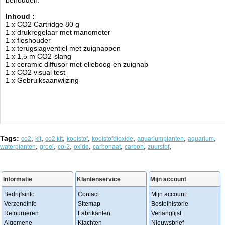
behouden.
Inhoud :
1 x CO2 Cartridge 80 g
1 x drukregelaar met manometer
1 x fleshouder
1 x terugslagventiel met zuignappen
1 x 1,5 m CO2-slang
1 x ceramic diffusor met elleboog en zuignap
1 x CO2 visual test
1 x Gebruiksaanwijzing
Tags:
,
,
,
,
,
,
,
co2
kit
co2 kit
koolstof
koolstofdioxide
aquariumplanten
aquarium
,
,
,
,
,
,
,
waterplanten
groei
co-2
oxide
carbonaat
carbon
zuurstof
Informatie
Klantenservice
Mijn account
Bedrijfsinfo
Contact
Mijn account
Verzendinfo
Sitemap
Bestelhistorie
Retourneren
Fabrikanten
Verlanglijst
Algemene
Klachten
Nieuwsbrief