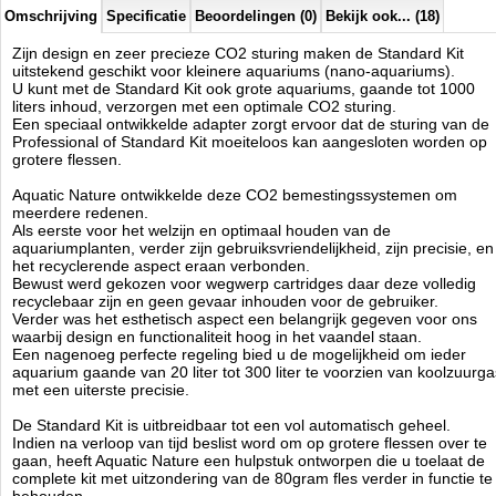
1 x CO2 visual test
Omschrijving
Specificatie
Beoordelingen (0)
Bekijk ook... (18)
1 x Gebruiksaanwijzing
Zijn design en zeer precieze CO2 sturing maken de Standard Kit
uitstekend geschikt voor kleinere aquariums (nano-aquariums).
Aquatic Nature
U kunt met de Standard Kit ook grote aquariums, gaande tot 1000
Manufactured by:
Aquatic Nature
liters inhoud, verzorgen met een optimale CO2 sturing.
Model:
AN-02752
Een speciaal ontwikkelde adapter zorgt ervoor dat de sturing van de
Product ID:
Professional of Standard Kit moeiteloos kan aangesloten worden op
3.4
215
149.96
149.96
2026-08-19
Available from:
Aquariumonderdelen.nl
grotere flessen.
Pre-Order
New
Aquatic Nature ontwikkelde deze CO2 bemestingssystemen om
meerdere redenen.
Als eerste voor het welzijn en optimaal houden van de
aquariumplanten, verder zijn gebruiksvriendelijkheid, zijn precisie, en
het recyclerende aspect eraan verbonden.
Bewust werd gekozen voor wegwerp cartridges daar deze volledig
recyclebaar zijn en geen gevaar inhouden voor de gebruiker.
Verder was het esthetisch aspect een belangrijk gegeven voor ons
waarbij design en functionaliteit hoog in het vaandel staan.
Een nagenoeg perfecte regeling bied u de mogelijkheid om ieder
aquarium gaande van 20 liter tot 300 liter te voorzien van koolzuurga
met een uiterste precisie.
De Standard Kit is uitbreidbaar tot een vol automatisch geheel.
Indien na verloop van tijd beslist word om op grotere flessen over te
gaan, heeft Aquatic Nature een hulpstuk ontworpen die u toelaat de
complete kit met uitzondering van de 80gram fles verder in functie te