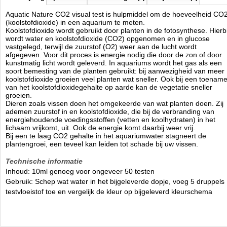
Aquatic Nature CO2 visual test is hulpmiddel om de hoeveelheid CO
(koolstofdioxide) in een aquarium te meten.
Koolstofdioxide wordt gebruikt door planten in de fotosynthese. Hierbi
wordt water en koolstofdioxide (CO2) opgenomen en in glucose
vastgelegd, terwijl de zuurstof (O2) weer aan de lucht wordt
afgegeven. Voor dit proces is energie nodig die door de zon of door
kunstmatig licht wordt geleverd. In aquariums wordt het gas als een
soort bemesting van de planten gebruikt: bij aanwezigheid van meer
koolstofdioxide groeien veel planten wat sneller. Ook bij een toenam
van het koolstofdioxidegehalte op aarde kan de vegetatie sneller
groeien.
Dieren zoals vissen doen het omgekeerde van wat planten doen. Zij
ademen zuurstof in en koolstofdioxide, die bij de verbranding van
energiehoudende voedingsstoffen (vetten en koolhydraten) in het
lichaam vrijkomt, uit. Ook de energie komt daarbij weer vrij.
Bij een te laag CO2 gehalte in het aquariumwater stagneert de
plantengroei, een teveel kan leiden tot schade bij uw vissen.
Technische informatie
Inhoud: 10ml genoeg voor ongeveer 50 testen
Gebruik: Schep wat water in het bijgeleverde dopje, voeg 5 druppels
testvloeistof toe en vergelijk de kleur op bijgeleverd kleurschema