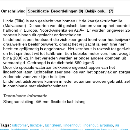
Omschrijving
Specificatie
Beoordelingen (0)
Bekijk ook... (7)
Linde (Tilia) is een geslacht van bomen uit de kaasjeskruidfamilie
(Malvaceae). De soorten van dit geslacht komen voor op het noordeli
halfrond in Europa, Noord-Amerika en AziÃ«. Er worden ongeveer 25
soorten binnen dit geslacht onderscheiden.
Lindehout is een houtsoort die zich zeer goed leent voor houtsnijwerk
draaiwerk en beeldhouwwerk, omdat het vrij zacht is, een fijne nerf
heeft en gelijkmatig is opgebouwd. Het kernhout is rozewit tot geelwit
en het spinthout wit tot lichtbruin. Een kubieke meter vers hout weegt
bijna 1000 kg. In het verleden werden er onder andere klompen uit
vervaardigd. Gedroogd is de dichtheid 560 kg/m3.
Door de speciale wateraantrekkende eigenschappen van het
lindenhout laten luchtbellen zeer snel los van het oppervlak en zorge
zodoende voor zeer fijne belletjes.
Lindehout uitstromers kunnen in ieder aquarium worden gebruikt, zel
in combinatie met eiwitafschuimers.
Technische informatie
Slangaansluiting: 4/6 mm flexibele luchtslang
Tags:
,
,
,
,
,
,
uitstromer
luchtbel
luchtsteen
lindenhout
lindehout
airpump
air
,
,
,
,
,
,