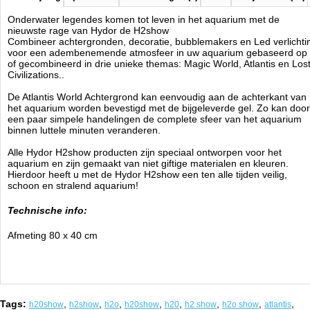
Onderwater legendes komen tot leven in het aquarium met de
nieuwste rage van Hydor de H2show
Combineer achtergronden, decoratie, bubblemakers en Led verlichti
voor een adembenemende atmosfeer in uw aquarium gebaseerd op
of gecombineerd in drie unieke themas: Magic World, Atlantis en Los
Civilizations..
De Atlantis World Achtergrond kan eenvoudig aan de achterkant van
het aquarium worden bevestigd met de bijgeleverde gel. Zo kan door
een paar simpele handelingen de complete sfeer van het aquarium
binnen luttele minuten veranderen.
Alle Hydor H2show producten zijn speciaal ontworpen voor het
aquarium en zijn g
emaakt van niet giftige materialen en kleuren.
Hierdoor heeft u met de Hydor H2show een ten alle tijden veilig,
schoon en stralend aquarium!
Technische info:
Afmeting 80 x 40 cm
Tags:
,
,
,
,
,
,
,
,
h20show
h2show
h2o
h20show
h20
h2 show
h2o show
atlantis