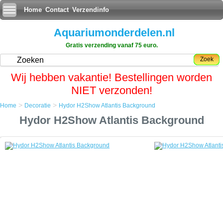
Home
Contact
Verzendinfo
Aquariumonderdelen.nl
Gratis verzending vanaf 75 euro.
Zoek
Wij hebben vakantie! Bestellingen worden
NIET verzonden!
>
>
Home
Decoratie
Hydor H2Show Atlantis Background
Home
Hydor H2Show Atlantis Background
Decoratie
Hydor H2Show Atlantis Background
Hydor H2Show Atlantis Background
Onderwater legendes komen tot leven in het aquarium met de
nieuwste rage van Hydor de H2show
Combineer achtergronden, decoratie, bubblemakers en Led verlichting
voor een adembenemende atmosfeer in uw aquarium gebaseerd op
of gecombineerd in drie unieke themas: Magic World, Atlantis en Lost
Civilizations..
De Atlantis World Achtergrond kan eenvoudig aan de achterkant van
het aquarium worden bevestigd met de bijgeleverde gel. Zo kan door