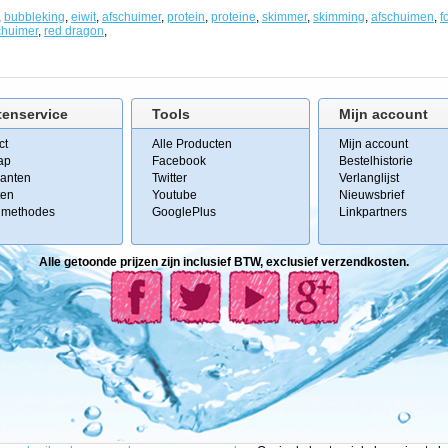
,
bubbleking
,
eiwit
,
afschuimer
,
protein
,
proteine
,
skimmer
,
skimming
,
afschuimen
,
f
chuimer
,
red dragon
,
tenservice
Tools
Mijn account
ct
Alle Producten
Mijn account
ap
Facebook
Bestelhistorie
kanten
Twitter
Verlanglijst
ten
Youtube
Nieuwsbrief
lmethodes
GooglePlus
Linkpartners
Alle getoonde prijzen zijn inclusief BTW, exclusief verzendkosten.