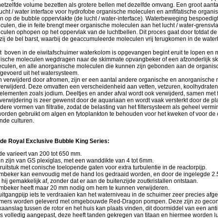
 hetzelfde volume bezetten als grotere bellen met dezelfde omvang. Een groot aantal
lucht / water interface voor hydrofobe organische moleculen en amfifatische organ
 op de bubble oppervlakte (de lucht / water-interface). Waterbeweging bespoedigt 
ulen, die in feite brengt meer organische moleculen aan het lucht / water-grensvla
ulen ophopen op het oppervlak van de luchtbellen. Dit proces gaat door totdat de 
nzij de bel barst, waarbij de geaccumuleerde moleculen vrij terugkomen in de wate
t boven in de eiwitafschuimer waterkolom is opgevangen begint eruit te lopen en 
ische moleculen wegdragen naar de skimmate opvangbeker of een afzonderlijk sk
culen, en alle anorganische moleculen die kunnen zijn gebonden aan de organis
gevoerd uit het watersysteem.
n verwijderd door afromen, zijn er een aantal andere organische en anorganische
verwijderd. Deze omvatten een verscheidenheid aan vetten, vetzuren, koolhydraten
elementen zoals jodium. Deeltjes en ander afval wordt ook verwijderd, samen met 
verwijdering is zeer gewenst door de aquariaan en wordt vaak versterkt door de pl
ere vormen van filtratie, zodat de belasting van het filtersysteem als geheel verm
worden gebruikt om algen en fytoplankton te behouden voor het kweken of voor de
nde culturen.
 de Royal Exclusive Bubble King Series:
e varieert van 200 tot 650 mm.
en zijn van GS plexiglas, met een wanddikte van 4 tot 6mm.
ruitstuk met conische toelopende gaten voor extra turbulentie in de reactorpijp.
mbeker kan eenvoudig met de hand los gedraaid worden, en door de ingelegde 2.
t hij gemakkelijk af, zonder dat er aan de buitenzijde zoutkristallen ontstaan.
mbeker heeft maar 20 mm nodig om hem te kunnen verwijderen.
itgangpijp iets te verdraaien kan het waterniveau in de schuimer zeer precies afg
mers worden geleverd met omgebouwde Red-Dragon pompen. Deze zijn zo gecons
aanslag tussen de rotor en het huis kan plaats vinden, dit doormiddel van een ant
is volledig aangepast, deze heeft tanden gekregen van titaan en hiermee worden l