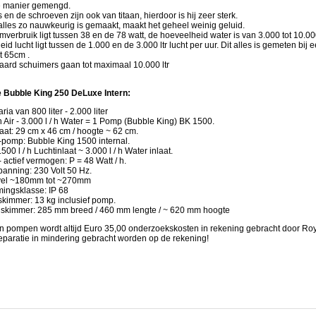
e manier gemengd.
 en de schroeven zijn ook van titaan, hierdoor is hij zeer sterk.
alles zo nauwkeurig is gemaakt, maakt het geheel weinig geluid.
mverbruik ligt tussen 38 en de 78 watt, de hoeveelheid water is van 3.000 tot 10.000
id lucht ligt tussen de 1.000 en de 3.000 ltr lucht per uur. Dit alles is gemeten bij
t 65cm .
aard schuimers gaan tot maximaal 10.000 ltr
e Bubble King 250 DeLuxe Intern:
ria van 800 liter - 2.000 liter
 h Air - 3.000 l / h Water = 1 Pomp (Bubble King) BK 1500.
at: 29 cm x 46 cm / hoogte ~ 62 cm.
pomp: Bubble King 1500 internal.
.500 l / h Luchtinlaat ~ 3.000 l / h Water inlaat.
 actief vermogen: P = 48 Watt / h.
panning: 230 Volt 50 Hz.
vel ~180mm tot ~270mm
ingsklasse: IP 68
skimmer: 13 kg inclusief pomp.
 skimmer: 285 mm breed / 460 mm lengte / ~ 620 mm hoogte
an pompen wordt altijd Euro 35,00 onderzoekskosten in rekening gebracht door Roy
 reparatie in mindering gebracht worden op de rekening!