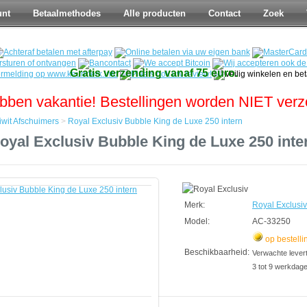
unt
Betaalmethodes
Alle producten
Contact
Zoek
Gratis verzending vanaf 75 euro.
bben vakantie! Bestellingen worden NIET ver
iwit Afschuimers
>
Royal Exclusiv Bubble King de Luxe 250 intern
oyal Exclusiv Bubble King de Luxe 250 inte
s
Merk:
Royal Exclusiv
Model:
AC-33250
op bestelli
Beschikbaarheid:
Verwachte leverti
3 tot 9 werkdag