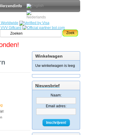
Verzendinfo
Zoek
zonden!
Winkelwagen
rn
Uw winkelwagen is leeg
Nieuwsbrief
Naam:
ng
Email adres:
jd:
en
Inschrijven!