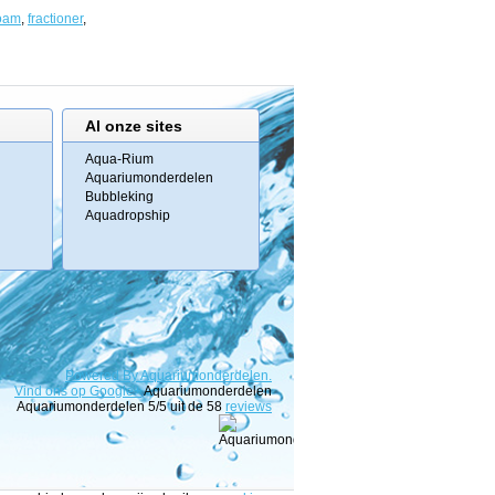
oam
,
fractioner
,
Al onze sites
Aqua-Rium
Aquariumonderdelen
Bubbleking
Aquadropship
Powered
By
Aquariumonderdelen.
Vind ons op Google+
Aquariumonderdelen
Aquariumonderdelen
5
/5 uit de
58
reviews