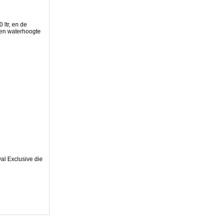
 ltr, en de
 een waterhoogte
al Exclusive die