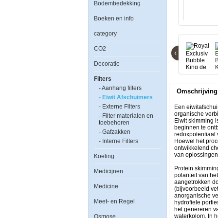
Bodembedekking
Boeken en info
Royal
category
Exclusiv
Bubble
CO2
King
‹
de
Decoratie
Luxe
250
Filters
intern
- Aanhang filters
Omschrijving
- Eiwit Afschuimers
- Externe Filters
Een eiwitafschui
organische verbi
- Filter materialen en
Eiwit skimming i
toebehoren
beginnen te ontb
- Gafzakken
redoxpotentiaal 
- Interne Filters
Een
Hoewel het proce
eiwitafschuimer,
ontwikkelend che
foam
van oplossingen
Koeling
fractioner
of
Protein skimmin
Medicijnen
proteine
polariteit van h
skimmer
aangetrokken do
Medicine
is
(bijvoorbeeld ve
een
anorganische ve
Meet- en Regel
apparaat
hydrofiele porti
gebruikt
het genereren va
in
waterkolom. In h
Osmose