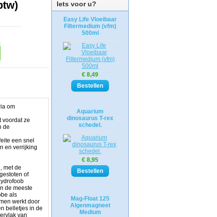
btw)
Iets voor u?
Easy Life Vloeibaar
Filtermedium (vfm)
500ml
€ 8,49
ria om
Aquarium
dinosaurus T-rex
t voordat ze
schedel.
n de
eite een snel
 en verrijking
€ 8,95
, met de
gestoten of
hydrofoob
 en de meeste
obe als
Mag-Float 125
mmen werkt door
Algenmagneet
n belletjes in de
Medium
pervlak van