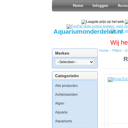
Home
Inloggen
Acco
Aquariumonderdelen.nl
Wij he
Home
>
Filters
>
E
Merken
Home
R
Filters
Eiwit
Afschuimer
Categorieën
Royal
Exclusiv
Alle producten
Bubble
King
de
Achterwanden
Luxe
250
Algen
intern
Aquaria
Aquariums