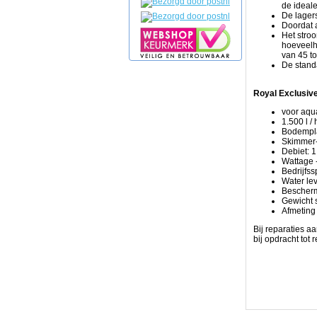
de ideal
te
De lagers
ontbinden,
Doordat 
de
Het stroo
verlaging
hoeveelhe
van
van 45 to
de
De stand
belasting
op
het
Royal Exclusiv
biologische
filter
voor aqua
en
1.500 l /
het
Bodempla
verbeteren
Skimmer-
van
Debiet: 1
de
Wattage -
redoxpotentiaal
Bedrijfss
van
Water le
het
Bescherm
water
Gewicht 
tot
Afmeting
gevolg.
Hoewel
Bij reparaties a
het
bij opdracht tot
proces
van
schuimopdeling
is
bekend
voor
het
verwijderen