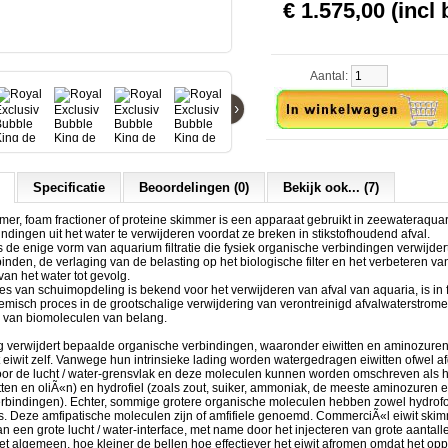
€ 1.575,00 (incl 
Aantal:
›
Specificatie
Beoordelingen (0)
Bekijk ook... (7)
mer, foam fractioner of proteine skimmer is een apparaat gebruikt in zeewateraqua
ndingen uit het water te verwijderen voordat ze breken in stikstofhoudend afval.
s de enige vorm van aquarium filtratie die fysiek organische verbindingen verwijder
inden, de verlaging van de belasting op het biologische filter en het verbeteren va
van het water tot gevolg.
s van schuimopdeling is bekend voor het verwijderen van afval van aquaria, is in f
misch proces in de grootschalige verwijdering van verontreinigd afvalwaterstromen
 van biomoleculen van belang.
g verwijdert bepaalde organische verbindingen, waaronder eiwitten en aminozuren
et eiwit zelf. Vanwege hun intrinsieke lading worden watergedragen eiwitten ofwel af
or de lucht / water-grensvlak en deze moleculen kunnen worden omschreven als 
tten en oliÃ«n) en hydrofiel (zoals zout, suiker, ammoniak, de meeste aminozuren
rbindingen). Echter, sommige grotere organische moleculen hebben zowel hydrof
es. Deze amfipatische moleculen zijn of amfifiele genoemd. CommerciÃ«l eiwit ski
n een grote lucht / water-interface, met name door het injecteren van grote aantalle
et algemeen, hoe kleiner de bellen hoe effectiever het eiwit afromen omdat het op