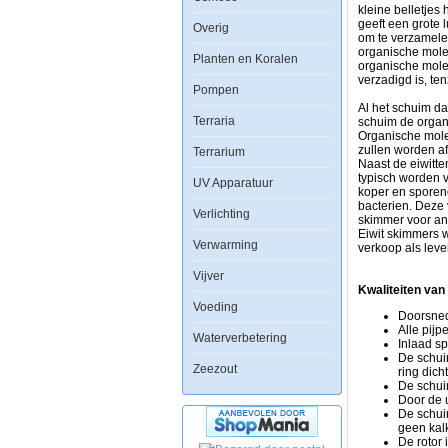
zeewateraquaria
kleine belletjes
om
geeft een grote 
Overig
organische
om te verzamelen
verbindingen
organische molec
Planten en Koralen
uit
organische molec
het
verzadigd is, te
Pompen
water
te
Al het schuim da
Terraria
verwijderen
schuim de organ
voordat
Organische mole
ze
zullen worden af
Terrarium
breken
Naast de eiwitte
in
typisch worden 
UV Apparatuur
stikstofhoudend
koper en sporen
afval.
bacterien. Deze 
Verlichting
Eiwit
skimmer voor and
skimming
Eiwit skimmers 
Verwarming
is
verkoop als leve
de
Vijver
enige
vorm
Kwaliteiten van
van
Voeding
Doorsned
aquarium
Alle pijp
filtratie
Waterverbetering
Inlaad sp
die
De schui
fysiek
Zeezout
ring dich
organische
De schui
verbindingen
Door de u
verwijdert
De schui
voordat
geen kalk
ze
De rotor 
beginnen