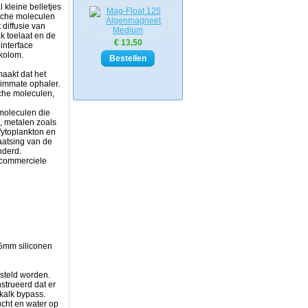
 kleine belletjes
ische moleculen
diffusie van
k toelaat en de
€ 13,50
interface
rkolom.
maakt dat het
immate ophaler.
che moleculen,
 moleculen die
, metalen zoals
fytoplankton en
aatsing van de
inderd.
 commerciele
5mm siliconen
esteld worden.
trueerd dat er
ikalk bypass.
ucht en water op