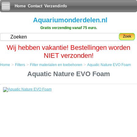
Home
Contact
Verzendinfo
Aquariumonderdelen.nl
Gratis verzending vanaf 75 euro.
Zoek
Wij hebben vakantie! Bestellingen worden
NIET verzonden!
>
>
>
Home
Filters
Filter materialen en toebehoren
Aquatic Nature EVO Foam
Home
Aquatic Nature EVO Foam
Filters
Filter materialen en toebehoren
Aquatic Nature EVO Foam
Aquatic Nature EVO Foam
Fijne filter spons met kleursverandering uit de Aquatic Nature EVO
serie.
Filtert uw aquariumwater tegen afvalstoffen en geeft een schoon en
helder aquarium.
Speciaal ontworpen voor de Aquatic Nature Evolution aquaria en filters
maar ook bruikbaar in vele andere interne en externe filters.
Veel voorkomende verschijnselen van een overdaad aan afvalstoffen