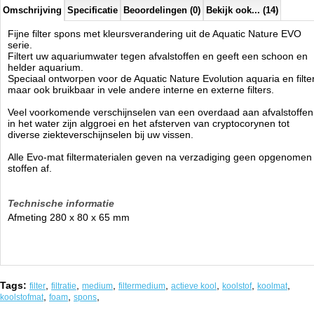
Omschrijving
Specificatie
Beoordelingen (0)
Bekijk ook... (14)
Fijne filter spons met kleursverandering uit de Aquatic Nature EVO
serie.
Filtert uw aquariumwater tegen afvalstoffen en geeft een schoon en
helder aquarium.
Speciaal ontworpen voor de Aquatic Nature Evolution aquaria en filte
maar ook bruikbaar in vele andere interne en externe filters.
Veel voorkomende verschijnselen van een overdaad aan afvalstoffen
in het water zijn alggroei en het afsterven van cryptocorynen tot
diverse ziekteverschijnselen bij uw vissen.
Alle Evo-mat filtermaterialen geven na verzadiging geen opgenomen
stoffen af.
Technische informatie
Afmeting 280 x 80 x 65 mm
Tags:
,
,
,
,
,
,
,
filter
filtratie
medium
filtermedium
actieve kool
koolstof
koolmat
,
,
,
koolstofmat
foam
spons