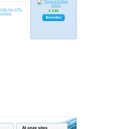
cids
,
lps
,
LPS
,
€ 3,98
carbon
,
Al onze sites