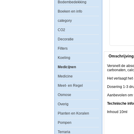
Bodembedekking
Boeken en info
Versnelt
de
absorptie
category
van
calcium
CO2
en
koolstof
Decoratie
die
nodig
Filters
is
voor
Omschrijving
het
Koeling
opbouwen
van
Versnelt de abso
Medicijnen
koraal
carbonaten, calc
skelet.
Medicine
Bevat:
Het verlaagt he
jodiden,
Meet- en Regel
carbonaten,
Dosering 1-3 dru
calcium.
Osmose
CoralB
Aanbevolen om t
onderhoudt
juiste
Technische info
Overig
pH-
niveau
Inhoud 10ml
Planten en Koralen
in
het
Pompen
aquarium
en
Terraria
verbetert