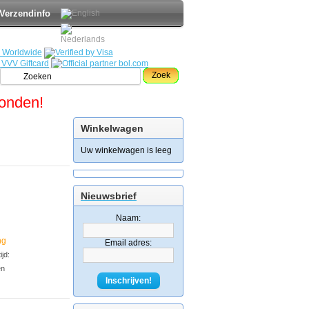
Verzendinfo
Zoek
zonden!
Winkelwagen
Uw winkelwagen is leeg
Nieuwsbrief
Naam:
ng
Email adres:
jd:
en
Inschrijven!