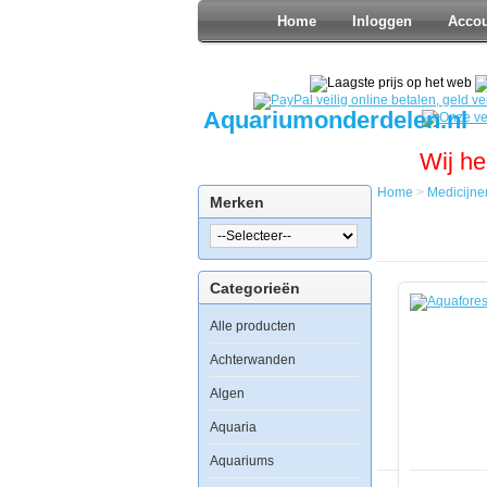
Home
Inloggen
Acco
Aquariumonderdelen.nl
Wij he
Home
>
Medicijne
Merken
Home
Medicijnen
Aquaforest
Coral
Categorieën
B
10ml
Alle producten
Achterwanden
Algen
Aquaforest
Coral
Aquaria
B
10ml
Aquariums