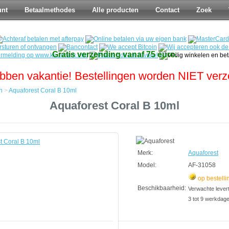
unt
Betaalmethodes
Alle producten
Contact
Zoek
Gratis verzending vanaf 75 euro.
bben vakantie! Bestellingen worden NIET ver
n
>
Aquaforest Coral B 10ml
Aquaforest Coral B 10ml
Merk:
Aquaforest
Model:
AF-31058
op bestelli
Beschikbaarheid:
Verwachte leverti
3 tot 9 werkdag