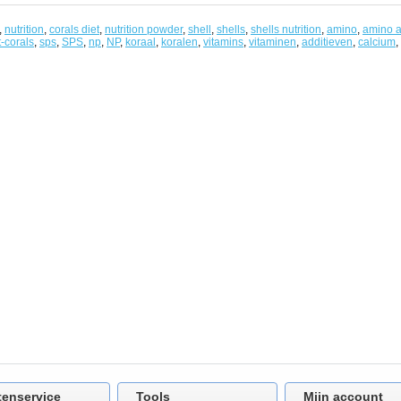
,
nutrition
,
corals diet
,
nutrition powder
,
shell
,
shells
,
shells nutrition
,
amino
,
amino a
t-corals
,
sps
,
SPS
,
np
,
NP
,
koraal
,
koralen
,
vitamins
,
vitaminen
,
additieven
,
calcium
,
tenservice
Tools
Mijn account