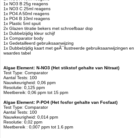
Model:
RED-21520
1x NO3 B 25g reagens
Product ID:
1x NO3 C 25ml reagens
4.8
114
59.96
59.96
2026-08-14
Pre-
Available from:
Aquariumonderdelen.nl
1x PO4 A 50ml reagens
Order
New
1x PO4 B 10ml reagens
1x Plastic 5ml spuit
2x Glazen titratie bekers met schroefbaar dop
1x Dubbelzijdig kleur schijf
1x Comparator body
1x Gedetailleerd gebruiksaanwijzing
1x Dubbelzijdig kaart met geÃ¯llustreerde gebruiksaanwijzingen en
waardes tabel
Algae Element: N-NO3 (Het stikstof gehalte van Nitraat)
Test Type: Comparator
Aantal Tests: 100
Nauwkeurigheid: 0,06 ppm
Resolutie: 0,125 ppm
Meetbereik: 0,06 ppm tot 15 ppm
Algae Element: P-PO4 (Het fosfor gehalte van Fosfaat)
Test Type: Comparator
Aantal Tests: 100
Nauwkeurigheid: 0,014 ppm
Resolutie: 0,02 ppm
Meetbereik : 0,007 ppm tot 1.6 ppm