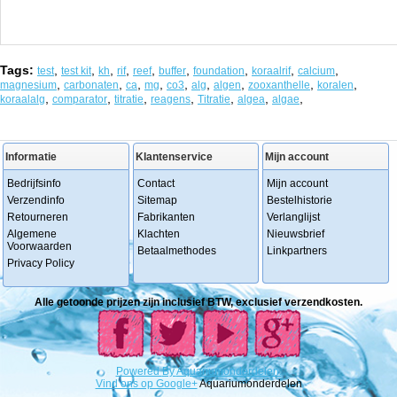
Tags:
,
,
,
,
,
,
,
,
,
test
test kit
kh
rif
reef
buffer
foundation
koraalrif
calcium
,
,
,
,
,
,
,
,
,
magnesium
carbonaten
ca
mg
co3
alg
algen
zooxanthelle
koralen
,
,
,
,
,
,
,
koraalalg
comparator
titratie
reagens
Titratie
algea
algae
Informatie
Klantenservice
Mijn account
Bedrijfsinfo
Contact
Mijn account
Verzendinfo
Sitemap
Bestelhistorie
Retourneren
Fabrikanten
Verlanglijst
Algemene
Klachten
Nieuwsbrief
Voorwaarden
Betaalmethodes
Linkpartners
Privacy Policy
Alle getoonde prijzen zijn inclusief BTW, exclusief verzendkosten.
Powered
By
Aquariumonderdelen.
Vind ons op Google+
Aquariumonderdelen