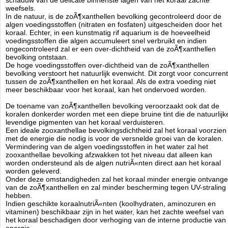
schaduw van de delicate binnenste lagen van het koraal zachte
verbeterde kleuring.
weefsels.
In de natuur, is de zoÃ¶xanthellen bevolking gecontroleerd door de
algen voedingsstoffen (nitraten en fosfaten) uitgescheiden door het
koraal. Echter, in een kunstmatig rif aquarium is de hoeveelheid
De Red Sea Algae Control Multi Test kit is een combinatie van de Red
voedingsstoffen die algen accumuleert snel verbruikt en indien
Sea Nitraat Pro en Fosfaat Pro test kits.
ongecontroleerd zal er een over-dichtheid van de zoÃ¶xanthellen
bevolking ontstaan.
De nieuwe Red Sea testen zijn zeer nauwkeurig voor meten in
De hoge voedingsstoffen over-dichtheid van de zoÃ¶xanthellen
kleine stapgroottes van de schaalindeling.
bevolking verstoort het natuurlijk evenwicht. Dit zorgt voor concurrent
Eenvoudig in het gebruik comparator. De geassembleerde
tussen de zoÃ¶xanthellen en het koraal. Als de extra voeding niet
comparator (body en schijf) heeft plaats voor 2 bekers (1 voor
meer beschikbaar voor het koraal, kan het ondervoed worden.
gewone aquarium water en 1 voor de geteste water en de kleur
schijf kan worden gedraaid totdat het juiste kleur gevonden is.
De toename van zoÃ¶xanthellen bevolking veroorzaakt ook dat de
Glazen titratie bekers van laboratorium kwaliteit. Duurzaam en
koralen donkerder worden met een diepe bruine tint die de natuurlijk
wordt niet wazig met verloop van de tijd (in tegendeel tot plastic
levendige pigmenten van het koraal verduisteren.
bekers). Aandacht voor detail zelfs voor de kleinste dingen.
Een ideale zooxanthellae bevolkingsdichtheid zal het koraal voorzien
Robuust en zeer gebruikersvriendelijk opslag doos gemaakt uit
met de energie die nodig is voor de versnelde groei van de koralen.
zwarte plastic.
Vermindering van de algen voedingsstoffen in het water zal het
Uitgebreide gebruiksaanwijzing voor in het begin en een kleine
zooxanthellae bevolking afzwakken tot het niveau dat alleen kan
geÃÂ¯llustreerde gebruiksaanwijzing voor het snelle meten.
worden ondersteund als de algen nutriÃ«nten direct aan het koraal
worden geleverd.
Onder deze omstandigheden zal het koraal minder energie ontvang
Inhoud verpakking:
van de zoÃ¶xanthellen en zal minder bescherming tegen UV-straling
1x Hoogwaardig en stevig plastic opslag doos
hebben.
1x NO3 A 40ml reagens
Indien geschikte koraalnutriÃ«nten (koolhydraten, aminozuren en
1x NO3 B 25g reagens
vitaminen) beschikbaar zijn in het water, kan het zachte weefsel van
1x NO3 C 25ml reagens
het koraal beschadigen door verhoging van de interne productie van
1x PO4 A 50ml reagens