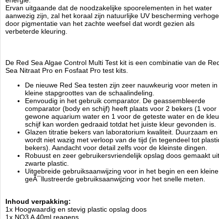
energie.
1x PO4 B 10ml reagens
Ervan uitgaande dat de noodzakelijke spoorelementen in het water
1x Plastic 5ml spuit
aanwezig zijn, zal het koraal zijn natuurlijke UV bescherming verhog
2x Glazen titratie bekers met schroefbaar dop
door pigmentatie van het zachte weefsel dat wordt gezien als
1x Dubbelzijdig kleur schijf
verbeterde kleuring.
1x Comparator body
1x Gedetailleerd gebruiksaanwijzing
1x Dubbelzijdig kaart met geÃÂ¯llustreerde gebruiksaanwijzingen en
waardes tabel
De Red Sea Algae Control Multi Test kit is een combinatie van de Re
Sea Nitraat Pro en Fosfaat Pro test kits.
Algae Element: N-NO3 (Het stikstof gehalte van Nitraat)
De nieuwe Red Sea testen zijn zeer nauwkeurig voor meten in
Test Type: Comparator
kleine stapgroottes van de schaalindeling.
Aantal Tests: 100
Eenvoudig in het gebruik comparator. De geassembleerde
Nauwkeurigheid: 0,06 ppm
comparator (body en schijf) heeft plaats voor 2 bekers (1 voor
Resolutie: 0,125 ppm
gewone aquarium water en 1 voor de geteste water en de kleu
Meetbereik: 0,06 ppm tot 15 ppm
schijf kan worden gedraaid totdat het juiste kleur gevonden is.
Glazen titratie bekers van laboratorium kwaliteit. Duurzaam en
Algae Element: P-PO4 (Het fosfor gehalte van Fosfaat)
wordt niet wazig met verloop van de tijd (in tegendeel tot plasti
Test Type: Comparator
bekers). Aandacht voor detail zelfs voor de kleinste dingen.
Aantal Tests: 100
Robuust en zeer gebruikersvriendelijk opslag doos gemaakt ui
Nauwkeurigheid: 0,014 ppm
zwarte plastic.
Resolutie: 0,02 ppm
Uitgebreide gebruiksaanwijzing voor in het begin en een kleine
Meetbereik : 0,007 ppm tot 1.6 ppm
geÃ¯llustreerde gebruiksaanwijzing voor het snelle meten.
Inhoud verpakking:
Red Sea
1x Hoogwaardig en stevig plastic opslag doos
Manufactured by:
Red Sea
1x NO3 A 40ml reagens