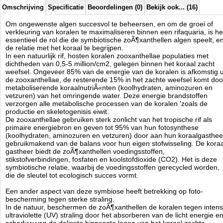
bevolking ontstaan.
Omschrijving
Specificatie
Beoordelingen (0)
Bekijk ook... (16)
De hoge voedingsstoffen over-dichtheid van de zoÃÂ¶xanthellen
bevolking verstoort het natuurlijk evenwicht. Dit zorgt voor concurrentie
Om ongewenste algen succesvol te beheersen, en om de groei of
tussen de zoÃÂ¶xanthellen en het koraal. Als de extra voeding niet
verkleuring van koralen te maximaliseren binnen een rifaquaria, is he
essentieel de rol die de symbiotische zoÃ¶xanthellen algen speelt, e
meer beschikbaar voor het koraal, kan het ondervoed worden.
de relatie met het koraal te begrijpen.
In een natuurlijk rif, hosten koralen zooxanthellae populaties met
De toename van zoÃÂ¶xanthellen bevolking veroorzaakt ook dat de
dichtheden van 0,5-5 million/cm2, gelegen binnen het koraal zacht
koralen donkerder worden met een diepe bruine tint die de natuurlijke
weefsel. Ongeveer 85% van de energie van de koralen is afkomstig u
levendige pigmenten van het koraal verduisteren.
de zooxanthellae, de resterende 15% in het zachte weefsel komt doo
Een ideale zooxanthellae bevolkingsdichtheid zal het koraal voorzien
metaboliserende koraalnutriÃ«nten (koolhydraten, aminozuren en
met de energie die nodig is voor de versnelde groei van de koralen.
vetzuren) van het omringende water. Deze energie brandstoffen
Vermindering van de algen voedingsstoffen in het water zal het
verzorgen alle metabolische processen van de koralen 'zoals de
zooxanthellae bevolking afzwakken tot het niveau dat alleen kan
productie en skeletogenisis eiwit.
worden ondersteund als de algen nutriÃÂ«nten direct aan het koraal
De zooxanthellae gebruiken sterk zonlicht van het tropische rif als
primaire energiebron en geven tot 95% van hun fotosynthese
worden geleverd.
(koolhydraten, aminozuren en vetzuren) door aan hun koraalgasthee
Onder deze omstandigheden zal het koraal minder energie ontvangen
gebruikmakend van de balans voor hun eigen stofwisseling. De koraa
van de zoÃÂ¶xanthellen en zal minder bescherming tegen UV-straling
gastheer biedt de zoÃ¶xanthellen voedingsstoffen,
hebben.
stikstofverbindingen, fosfaten en koolstofdioxide (CO2). Het is deze
Indien geschikte koraalnutriÃÂ«nten (koolhydraten, aminozuren en
symbiotische relatie, waarbij de voedingsstoffen gerecycled worden,
die de sleutel tot ecologisch succes vormt.
vitaminen) beschikbaar zijn in het water, kan het zachte weefsel van
het koraal beschadigen door verhoging van de interne productie van
Een ander aspect van deze symbiose heeft betrekking op foto-
energie.
bescherming tegen sterke straling.
Ervan uitgaande dat de noodzakelijke spoorelementen in het water
In de natuur, beschermen de zoÃ¶xanthellen de koralen tegen inten
aanwezig zijn, zal het koraal zijn natuurlijke UV bescherming verhogen
ultraviolette (UV) straling door het absorberen van de licht energie e
door pigmentatie van het zachte weefsel dat wordt gezien als