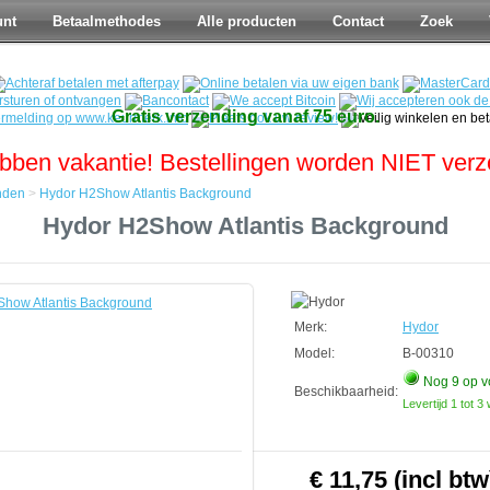
unt
Betaalmethodes
Alle producten
Contact
Zoek
Gratis verzending vanaf 75 euro.
bben vakantie! Bestellingen worden NIET ver
nden
>
Hydor H2Show Atlantis Background
Hydor H2Show Atlantis Background
den
d
Merk:
Hydor
Model:
B-00310
Nog 9
op v
Beschikbaarheid:
Levertijd 1 tot 
€ 11,75 (incl btw