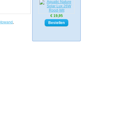
€ 19,95
otowand
,