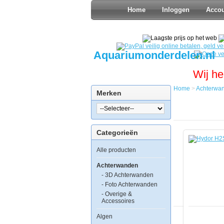
Home
Inloggen
Acco
Aquariumonderdelen.nl
Wij he
Home
>
Achterwa
Merken
Home
Achterwan
Hydor
H2Show
Categorieën
Atlantis
Backgroun
Alle producten
Achterwanden
- 3D Achterwanden
- Foto Achterwanden
Hydor
H2Show
- Overige &
Atlantis
Accessoires
Background
Algen