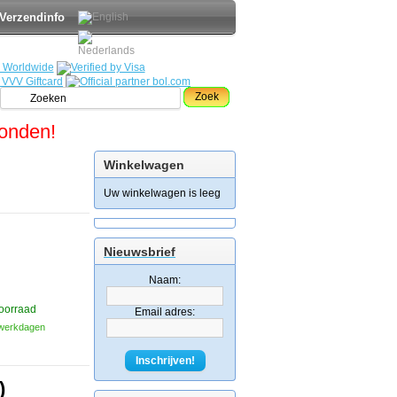
Verzendinfo
Zoek
zonden!
Winkelwagen
Uw winkelwagen is leeg
Nieuwsbrief
Naam:
oorraad
Email adres:
3 werkdagen
Inschrijven!
)