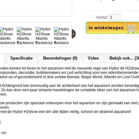
Aantal:
›
Specificatie
Beoordelingen (0)
Video
Bekijk ook... (3
ndes komen tot leven in het aquarium met de nieuwste rage van Hydor de H2sho
rgronden, decoratie, bubblemakers en Led verlichting voor een adembenemende 
rd op of gecombineerd in drie unieke themas: Magic World, Atlantis en Lost Civili
ld Achtergrond kan eenvoudig aan de achterkant van het aquarium worden bevesti
. Zo kan door een paar simpele handelingen de complete sfeer van het aquarium bi
ren.
ow producten zijn speciaal ontworpen voor het aquarium en zijn g
emaakt van niet g
euren.
 met de Hydor H2show een ten alle tijden veilig, schoon en stralend aquarium!
:
0 cm