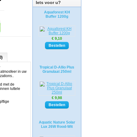
Iets voor u?
Aquaforest KH
Buffer 1200g
€ 9,10
0)
w
Tropical D-Allio Plus
atmosfeer in uw
Granulaat 250ml
zations..
gd met de
nnen luttele
€ 9,98
iftige
Aquatic Nature Solar
Lux 26W Rood-Wit