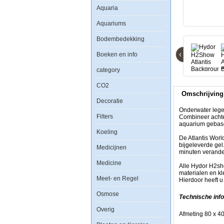
Aquaria
Onderwater
Aquariums
legendes
komen
tot
Bodembedekking
leven
in
‹
Boeken en info
het
aquarium
category
met
de
CO2
nieuwste
Omschrijving
rage
Decoratie
van
Hydor
Onderwater lege
de
Filters
Combineer achte
H2show
aquarium gebasee
Combineer
Koeling
achtergronden,
De Atlantis Wor
decoratie,
bijgeleverde gel
Medicijnen
bubblemakers
minuten verande
en
Medicine
Led
Alle Hydor H2sh
verlichting
materialen en kl
voor
Meet- en Regel
Hierdoor heeft u
een
adembenemende
Osmose
Technische info
atmosfeer
in
Overig
uw
Afmeting 80 x 4
aquarium