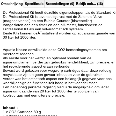
Omschrijving
Specificatie
Beoordelingen (0)
Bekijk ook... (18)
Aquatic Nature
Manufactured by:
Aquatic Nature
De Professional Kit heeft dezelfde eigenschappen als de Standard Ki
Model:
AN-02777
De Professional Kit is tevens uitgerust met de Solenoid Valve
Product ID:
(magneetventiel) en een Bubble Counter (blazenteller).
4.1
102
199.95
199.95
2026-08-14
Aangesloten aan een timer en een pH-meter, functioneert de
Available from:
Aquariumonderdelen.nl
Pre-Order
New
Professional Kit als een vol-automatisch systeem.
Beide Kits kunnen geÃ¯nstalleerd worden op aquariums gaande van
30 liter tot 1000 liter.
Aquatic Nature ontwikkelde deze CO2 bemestingssystemen om
meerdere redenen.
Als eerste voor het welzijn en optimaal houden van de
aquariumplanten, verder zijn gebruiksvriendelijkheid, zijn precisie, en
het recyclerende aspect eraan verbonden.
Bewust werd gekozen voor wegwerp cartridges daar deze volledig
recyclebaar zijn en geen gevaar inhouden voor de gebruiker.
Verder was het esthetisch aspect een belangrijk gegeven voor ons
waarbij design en functionaliteit hoog in het vaandel staan.
Een nagenoeg perfecte regeling bied u de mogelijkheid om ieder
aquarium gaande van 20 liter tot 1000 liter te voorzien van
koolzuurgas met een uiterste precisie.
Inhoud :
1 x CO2 Cartridge 80 g