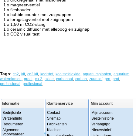
1 x drukregelaar met manometer
1 x magneetventiel
1 x fleshouder
1 x
bubble counter
met zuignappen
1 x terugslagventiel met zuignappen
1 x 1,50 m CO2-slang
1 x ceramic diffusor met elleboog en zuignap
1 x CO2 visual test
Tags:
,
,
,
,
,
,
,
co2
kit
co2 kit
koolstof
koolstofdioxide
aquariumplanten
aquarium
,
,
,
,
,
,
,
,
,
waterplanten
groei
co-2
oxide
carbonaat
carbon
zuurstof
pro
prof
,
,
professional
proffesional
Informatie
Klantenservice
Mijn account
Bedrijfsinfo
Contact
Mijn account
Verzendinfo
Sitemap
Bestelhistorie
Retourneren
Fabrikanten
Verlanglijst
Algemene
Klachten
Nieuwsbrief
Voorwaarden
Betaalmethodes
Linkpartners