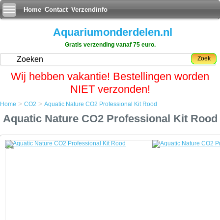
Home
Contact
Verzendinfo
Aquariumonderdelen.nl
Gratis verzending vanaf 75 euro.
Zoek
Wij hebben vakantie! Bestellingen worden
NIET verzonden!
>
>
Home
CO2
Aquatic Nature CO2 Professional Kit Rood
Home
Aquatic Nature CO2 Professional Kit Rood
CO2
Aquatic Nature CO2 Professional Kit Rood
Aquatic Nature CO2 Professional Kit Rood
De Professional Kit heeft dezelfde eigenschappen als de Standard Kit.
De Professional Kit is tevens uitgerust met de Solenoid Valve
(magneetventiel) en een Bubble Counter (blazenteller).
Aangesloten aan een timer en een pH-meter, functioneert de
Professional Kit als een vol-automatisch systeem.
Beide Kits kunnen geÃÂ¯nstalleerd worden op aquariums gaande van
30 liter tot 1000 liter.