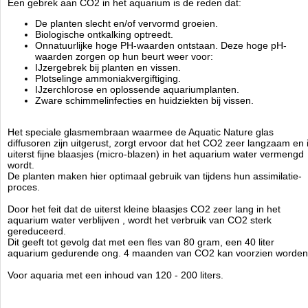
Een gebrek aan CO2 in het aquarium is de reden dat:
De planten slecht en/of vervormd groeien.
Biologische ontkalking optreedt.
Onnatuurlijke hoge PH-waarden ontstaan. Deze hoge pH-
waarden zorgen op hun beurt weer voor:
IJzergebrek bij planten en vissen.
Plotselinge ammoniakvergiftiging.
IJzerchlorose en oplossende aquariumplanten.
Zware schimmelinfecties en huidziekten bij vissen.
Het speciale glasmembraan waarmee de Aquatic Nature glas
diffusoren zijn uitgerust, zorgt ervoor dat het CO2 zeer langzaam en 
uiterst fijne blaasjes (micro-blazen) in het aquarium water vermengd
wordt.
De planten maken hier optimaal gebruik van tijdens hun assimilatie-
proces.
Door het feit dat de uiterst kleine blaasjes CO2 zeer lang in het
aquarium water verblijven , wordt het verbruik van CO2 sterk
gereduceerd.
Dit geeft tot gevolg dat met een fles van 80 gram, een 40 liter
aquarium gedurende ong. 4 maanden van CO2 kan voorzien worden
Voor aquaria met een inhoud van 120 - 200 liters.