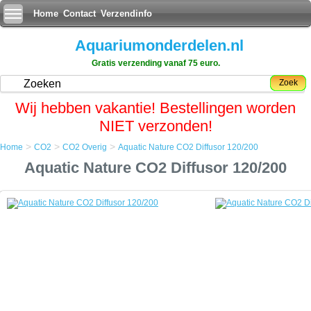
Home
Contact
Verzendinfo
Aquariumonderdelen.nl
Gratis verzending vanaf 75 euro.
Zoek
Wij hebben vakantie! Bestellingen worden
NIET verzonden!
>
>
>
Home
CO2
CO2 Overig
Aquatic Nature CO2 Diffusor 120/200
Home
Aquatic Nature CO2 Diffusor 120/200
CO2
CO2 Overig
Aquatic Nature CO2 Diffusor 120/200
Aquatic Nature CO2 Diffusor 120/200
Gezonde levensomstandigheden voor vissen en planten worden niet
gestimuleerd door de toevoeging van een hoge dosis zuurstof in het
aquariumwater. Veel belangrijker is het om een voldoende en
constante aanvoer van CO2 te hebben.
Door de absorptie van CO2 en het gebruiken van lichtenergie
(fotosynthese) produceren aquariumplanten voldoende zuurstof.