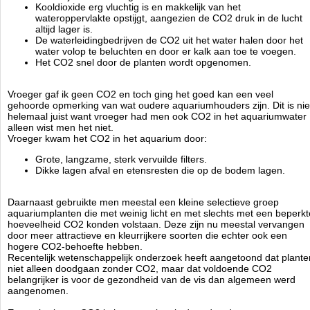
IJzerchlorose en oplossende aquariumplanten.
Kooldioxide erg vluchtig is en makkelijk van het
Zware schimmelinfecties en huidziekten bij vissen.
wateroppervlakte opstijgt, aangezien de CO2 druk in de lucht
altijd lager is.
De waterleidingbedrijven de CO2 uit het water halen door het
Het speciale glasmembraan waarmee de Aquatic Nature glas
water volop te beluchten en door er kalk aan toe te voegen.
diffusoren zijn uitgerust, zorgt ervoor dat het CO2 zeer langzaam en in
Het CO2 snel door de planten wordt opgenomen.
uiterst fijne blaasjes (micro-blazen) in het aquarium water vermengd
wordt.
De planten maken hier optimaal gebruik van tijdens hun assimilatie-
Vroeger gaf ik geen CO2 en toch ging het goed kan een veel
proces.
gehoorde opmerking van wat oudere aquariumhouders zijn. Dit is nie
helemaal juist want vroeger had men ook CO2 in het aquariumwater
Door het feit dat de uiterst kleine blaasjes CO2 zeer lang in het
alleen wist men het niet.
aquarium water verblijven , wordt het verbruik van CO2 sterk
Vroeger kwam het CO2 in het aquarium door:
gereduceerd.
Dit geeft tot gevolg dat met een fles van 80 gram, een 40 liter
Grote, langzame, sterk vervuilde filters.
aquarium gedurende ong. 4 maanden van CO2 kan voorzien worden.
Dikke lagen afval en etensresten die op de bodem lagen.
Voor aquaria met een inhoud van 120 - 200 liters.
Daarnaast gebruikte men meestal een kleine selectieve groep
aquariumplanten die met weinig licht en met slechts met een beperkt
hoeveelheid CO2 konden volstaan. Deze zijn nu meestal vervangen
door meer attractieve en kleurrijkere soorten die echter ook een
Aquatic Nature
hogere CO2-behoefte hebben.
Manufactured by:
Aquatic Nature
Recentelijk wetenschappelijk onderzoek heeft aangetoond dat plante
Model:
AN-02714
niet alleen doodgaan zonder CO2, maar dat voldoende CO2
Product ID:
5413946027140
belangrijker is voor de gezondheid van de vis dan algemeen werd
4.9
236
29.95
29.95
2026-08-30
1
Available from:
Aquariumonderdelen.nl
aangenomen.
New