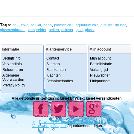
Tags:
,
,
,
,
,
,
,
,
co2
co-2
co2 kit
nano
planten co2
aquarium co2
diffusor
difusor
,
,
,
,
,
,
glasmembraam
verspreider
bellen
diffuser
glas
glass
Informatie
Klantenservice
Mijn account
Bedrijfsinfo
Contact
Mijn account
Verzendinfo
Sitemap
Bestelhistorie
Retourneren
Fabrikanten
Verlanglijst
Algemene
Klachten
Nieuwsbrief
Voorwaarden
Betaalmethodes
Linkpartners
Privacy Policy
Alle getoonde prijzen zijn inclusief BTW, exclusief verzendkosten.
Powered
By
Aquariumonderdelen.
Vind ons op Google+
Aquariumonderdelen