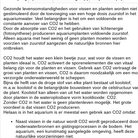
Vroeger gaf ik geen CO2 en toch ging het goed kan een veel
Gezonde levensomstandigheden voor vissen en planten worden niet
gehoorde opmerking van wat oudere aquariumhouders zijn. Dit is niet
gestimuleerd door de toevoeging van een hoge dosis zuurstof in het
helemaal juist want vroeger had men ook CO2 in het aquariumwater
aquariumwater. Veel belangrijker is het om een voldoende en
alleen wist men het niet.
constante aanvoer van CO2 te hebben.
Vroeger kwam het CO2 in het aquarium door:
Door de absorptie van CO2 en het gebruiken van lichtenergie
(fotosynthese) produceren aquariumplanten voldoende zuurstof.
Grote, langzame, sterk vervuilde filters.
Alleen aquaria met heel weinig of geen planten moeten worden
Dikke lagen afval en etensresten die op de bodem lagen.
voorzien van zuurstof aangezien de natuurlijke bronnen hier
ontbreken.
Daarnaast gebruikte men meestal een kleine selectieve groep
aquariumplanten die met weinig licht en met slechts met een beperkte
CO2 houdt het water een klein beetje zuur, wat voor de vissen en
hoeveelheid CO2 konden volstaan. Deze zijn nu meestal vervangen
planten ideaal is, CO2 activeert de sporenelementen die van vitaal
door meer attractieve en kleurrijkere soorten die echter ook een
belang zijn voor de planten en vissen. Gebrek aan CO2 vertraagt de
hogere CO2-behoefte hebben.
groei van planten en vissen, CO2 is daarom noodzakelijk om een mo
Recentelijk wetenschappelijk onderzoek heeft aangetoond dat planten
verzorgde onderwaterwereld te scheppen.
niet alleen doodgaan zonder CO2, maar dat voldoende CO2
Bijna de helft van de droge stof van elke plant bestaat uit koolstof,
belangrijker is voor de gezondheid van de vis dan algemeen werd
m.a.w. koolstof is de belangrijkste bouwsteen voor de celstructuur va
aangenomen.
de plant. Koolstof kan alleen van uit het water worden opgenomen
door planten in de wateroplosbare vorm kooldioxide: CO2.
Een gebrek aan CO2 in het aquarium is de reden dat:
Zonder CO2 in het water is geen plantenleven mogelijk. Het grote
voordeel is dat vissen CO2 produceren.
De planten slecht en/of vervormd groeien.
Helaas is in het aquarium is er meestal een gebrek aan CO2 omdat:
Biologische ontkalking optreedt.
Onnatuurlijke hoge PH-waarden ontstaan. Deze hoge pH-
Naast vissen in de natuur wordt CO2 wordt geproduceerd doo
waarden zorgen op hun beurt weer voor:
onderwaterbronnen en gistingsprocessen in de bodem. Het
IJzergebrek bij planten en vissen.
aquarium, een kunstmatig aangelegde omgeving, heeft deze
Plotselinge ammoniakvergiftiging.
natuurlijke voorzieningen niet.