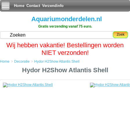
Home
Contact
Verzendinfo
Aquariumonderdelen.nl
Gratis verzending vanaf 75 euro.
Zoek
Wij hebben vakantie! Bestellingen worden
NIET verzonden!
>
>
Home
Decoratie
Hydor H2Show Atlantis Shell
Home
Hydor H2Show Atlantis Shell
Decoratie
Hydor H2Show Atlantis Shell
Hydor H2Show Atlantis Shell
Onderwater legendes komen tot leven in het aquarium met de
nieuwste rage van Hydor de H2show
Combineer achtergronden, decoratie, bubblemakers en Led verlichting
voor een adembenemende atmosfeer in uw aquarium gebaseerd op
of gecombineerd in drie unieke themas: Magic World, Atlantis en Lost
Civilizations..
De Atlantis Shell (schelp) kan eenvoudig in het aquarium worden
geplaatst als decoratie, als schuilplaats voor vissen en in combinatie