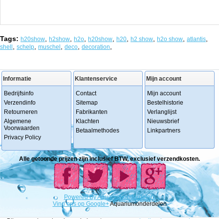
Tags:
,
,
,
,
,
,
,
,
h20show
h2show
h2o
h20show
h20
h2 show
h2o show
atlantis
,
,
,
,
,
shell
schelp
muschel
deco
decoration
Informatie
Klantenservice
Mijn account
Bedrijfsinfo
Contact
Mijn account
Verzendinfo
Sitemap
Bestelhistorie
Retourneren
Fabrikanten
Verlanglijst
Algemene
Klachten
Nieuwsbrief
Voorwaarden
Betaalmethodes
Linkpartners
Privacy Policy
Alle getoonde prijzen zijn inclusief BTW, exclusief verzendkosten.
Powered
By
Aquariumonderdelen.
Vind ons op Google+
Aquariumonderdelen