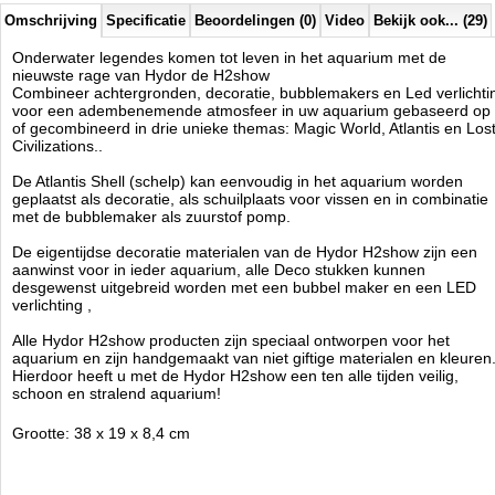
Omschrijving
Specificatie
Beoordelingen (0)
Video
Bekijk ook... (29)
Onderwater legendes komen tot leven in het aquarium met de
nieuwste rage van Hydor de H2show
Combineer achtergronden, decoratie, bubblemakers en Led verlichti
voor een adembenemende atmosfeer in uw aquarium gebaseerd op
of gecombineerd in drie unieke themas: Magic World, Atlantis en Los
Civilizations..
De Atlantis Shell (schelp) kan eenvoudig in het aquarium worden
geplaatst als decoratie, als schuilplaats voor vissen en in combinatie
met de bubblemaker als zuurstof pomp.
De eigentijdse decoratie materialen van de Hydor H2show zijn een
aanwinst voor in ieder aquarium, alle Deco stukken kunnen
desgewenst uitgebreid worden met een bubbel maker en een LED
verlichting ,
Alle Hydor H2show producten zijn speciaal ontworpen voor het
aquarium en zijn handg
emaakt van niet giftige materialen en kleuren
Hierdoor heeft u met de Hydor H2show een ten alle tijden veilig,
schoon en stralend aquarium!
Grootte: 38 x 19 x 8,4 cm