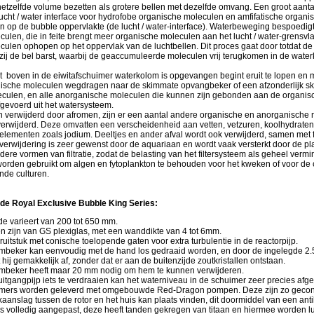
 hetzelfde volume bezetten als grotere bellen met dezelfde omvang. Een groot aantal
lucht / water interface voor hydrofobe organische moleculen en amfifatische organ
 op de bubble oppervlakte (de lucht / water-interface). Waterbeweging bespoedigt 
ulen, die in feite brengt meer organische moleculen aan het lucht / water-grensvla
ulen ophopen op het oppervlak van de luchtbellen. Dit proces gaat door totdat de 
nzij de bel barst, waarbij de geaccumuleerde moleculen vrij terugkomen in de wate
t boven in de eiwitafschuimer waterkolom is opgevangen begint eruit te lopen en 
ische moleculen wegdragen naar de skimmate opvangbeker of een afzonderlijk sk
culen, en alle anorganische moleculen die kunnen zijn gebonden aan de organis
gevoerd uit het watersysteem.
n verwijderd door afromen, zijn er een aantal andere organische en anorganische
verwijderd. Deze omvatten een verscheidenheid aan vetten, vetzuren, koolhydraten
elementen zoals jodium. Deeltjes en ander afval wordt ook verwijderd, samen met 
verwijdering is zeer gewenst door de aquariaan en wordt vaak versterkt door de pl
ere vormen van filtratie, zodat de belasting van het filtersysteem als geheel verm
worden gebruikt om algen en fytoplankton te behouden voor het kweken of voor de
nde culturen.
 de Royal Exclusive Bubble King Series:
e varieert van 200 tot 650 mm.
en zijn van GS plexiglas, met een wanddikte van 4 tot 6mm.
ruitstuk met conische toelopende gaten voor extra turbulentie in de reactorpijp.
mbeker kan eenvoudig met de hand los gedraaid worden, en door de ingelegde 2.
t hij gemakkelijk af, zonder dat er aan de buitenzijde zoutkristallen ontstaan.
mbeker heeft maar 20 mm nodig om hem te kunnen verwijderen.
itgangpijp iets te verdraaien kan het waterniveau in de schuimer zeer precies afg
mers worden geleverd met omgebouwde Red-Dragon pompen. Deze zijn zo gecons
aanslag tussen de rotor en het huis kan plaats vinden, dit doormiddel van een ant
is volledig aangepast, deze heeft tanden gekregen van titaan en hiermee worden l