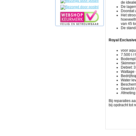
de ideal
de
De lagers
verlaging
Doordat 
van
Het stroo
de
hoeveelhe
belasting
van 45 to
op
De stand
het
biologische
filter
Royal Exclusiv
en
het
verbeteren
voor aqua
van
7.500 l /
de
Bodempla
redoxpotentiaal
Skimmer-
van
Debiet: 3
het
Wattage -
water
Bedrijfss
tot
Water le
gevolg.
Bescherm
Hoewel
Gewicht 
het
Afmeting
proces
van
Bij reparaties a
schuimopdeling
bij opdracht tot
is
bekend
voor
het
verwijderen
van
afval