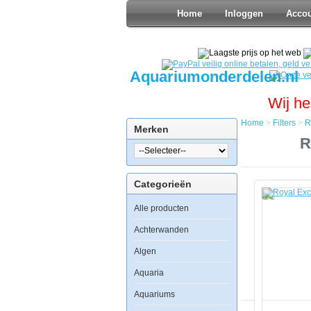
Home
Inloggen
Acco
Aquariumonderdelen.nl
Wij he
Home
>
Filters
>
R
Merken
Home
R
Filters
Royal
Exclusiv
Categorieën
Bubble
King
Alle producten
de
Luxe
650
Achterwanden
intern
Algen
Aquaria
Aquariums