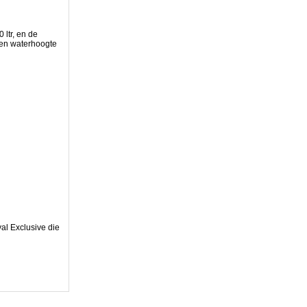
 ltr, en de
 een waterhoogte
al Exclusive die