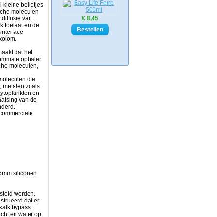
 kleine belletjes
ische moleculen
diffusie van
€ 8,45
k toelaat en de
interface
rkolom.
maakt dat het
immate ophaler.
che moleculen,
 moleculen die
, metalen zoals
fytoplankton en
aatsing van de
inderd.
 commerciele
5mm siliconen
esteld worden.
trueerd dat er
ikalk bypass.
ucht en water op