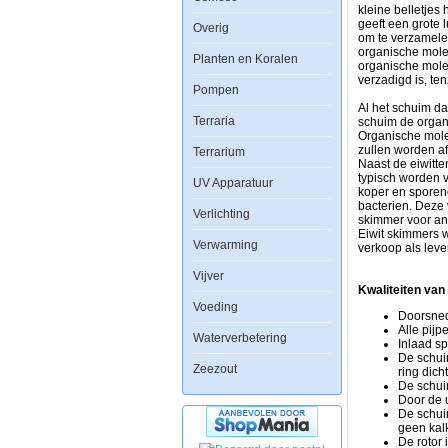
organische
kleine belletjes
verbindingen
geeft een grote 
Overig
uit
om te verzamelen
het
organische molec
Planten en Koralen
water
organische molec
te
verzadigd is, te
Pompen
verwijderen
voordat
Al het schuim da
Terraria
ze
schuim de organ
breken
Organische mole
in
zullen worden af
Terrarium
stikstofhoudend
Naast de eiwitte
afval.
typisch worden 
UV Apparatuur
Eiwit
koper en sporen
skimming
bacterien. Deze 
Verlichting
is
skimmer voor and
de
Eiwit skimmers 
Verwarming
enige
verkoop als leve
vorm
Vijver
van
aquarium
Kwaliteiten van
filtratie
Voeding
Doorsned
die
Alle pijp
fysiek
Waterverbetering
Inlaad sp
organische
De schui
verbindingen
Zeezout
ring dich
verwijdert
De schui
voordat
Door de u
ze
De schui
beginnen
geen kalk
te
De rotor 
ontbinden,