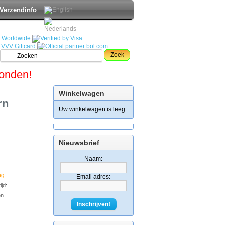
Verzendinfo
Zoek
zonden!
Winkelwagen
rn
Uw winkelwagen is leeg
Nieuwsbrief
Naam:
ng
Email adres:
jd:
en
Inschrijven!