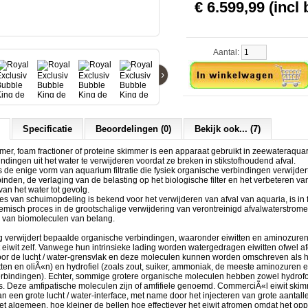
€ 6.599,99 (incl 
Aantal:
›
Specificatie
Beoordelingen (0)
Bekijk ook... (7)
mer, foam fractioner of proteine skimmer is een apparaat gebruikt in zeewateraqua
ndingen uit het water te verwijderen voordat ze breken in stikstofhoudend afval.
s de enige vorm van aquarium filtratie die fysiek organische verbindingen verwijder
inden, de verlaging van de belasting op het biologische filter en het verbeteren va
van het water tot gevolg.
s van schuimopdeling is bekend voor het verwijderen van afval van aquaria, is in f
misch proces in de grootschalige verwijdering van verontreinigd afvalwaterstromen
 van biomoleculen van belang.
g verwijdert bepaalde organische verbindingen, waaronder eiwitten en aminozuren
et eiwit zelf. Vanwege hun intrinsieke lading worden watergedragen eiwitten ofwel af
or de lucht / water-grensvlak en deze moleculen kunnen worden omschreven als 
tten en oliÃ«n) en hydrofiel (zoals zout, suiker, ammoniak, de meeste aminozuren
rbindingen). Echter, sommige grotere organische moleculen hebben zowel hydrof
es. Deze amfipatische moleculen zijn of amfifiele genoemd. CommerciÃ«l eiwit ski
n een grote lucht / water-interface, met name door het injecteren van grote aantalle
et algemeen, hoe kleiner de bellen hoe effectiever het eiwit afromen omdat het op