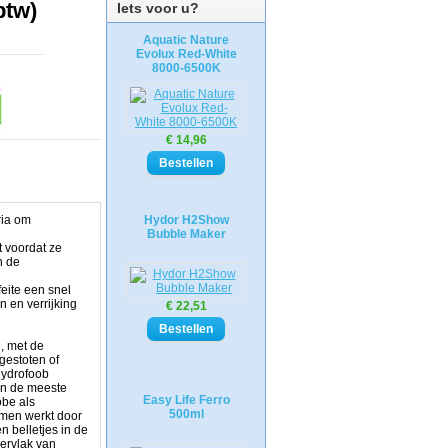
btw)
Iets voor u?
Aquatic Nature
Evolux Red-White
8000-6500K
€ 14,96
ria om
Hydor H2Show
Bubble Maker
t voordat ze
n de
eite een snel
 en verrijking
€ 22,51
, met de
gestoten of
hydrofoob
 en de meeste
Easy Life Ferro
obe als
500ml
mmen werkt door
n belletjes in de
pervlak van