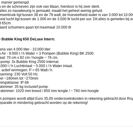
e manier gemengd.
 en de schroeven zijn ook van titaan, hierdoor is hij zeer sterk.
alles zo nauwkeurig is gemaakt, maakt het geheel weinig geluid.
mverbruik ligt tussen 38 en de 78 watt, de hoeveelheid water is van 3.000 tot 10.000
id lucht ligt tussen de 1.000 en de 3.000 ltr lucht per uur. Dit alles is gemeten bij
t 65cm .
aard schuimers gaan tot maximaal 10.000 ltr
e Bubble King 650 DeLuxe Intern:
ria van 4.000 liter - 10.000 liter
 h Air - 9.000 l / h Water = 3 Pompen (Bubble King) BK 2500.
at: 70 cm x 82 cm / hoogte ~ 76 cm.
pomp: 3x Bubble King 2500 internal.
.000 l / h Luchtinlaat ~ 5.000 l / h Water inlaat.
 actief vermogen: P = 65 Watt / h.
panning: 230 Volt 50 Hz.
vel ~180mm tot ~270mm
ingsklasse: IP 68
skimmer: 35 kg inclusief pomp.
 skimmer: 1020 mm breed / 850 mm lengte / ~ 760 mm hoogte
an pompen wordt altijd Euro 35,00 onderzoekskosten in rekening gebracht door Roy
 reparatie in mindering gebracht worden op de rekening!