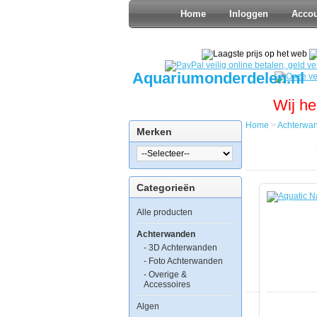
Home
Inloggen
Acco
Aquariumonderdelen.nl
Wij he
Home
>
Achterwa
Merken
Home
Achterwan
Aquatic
Nature
Categorieën
Foto
Achterwan
Alle producten
BA
60
x
Achterwanden
40
- 3D Achterwanden
- Foto Achterwanden
- Overige &
Accessoires
Algen
Aquatic