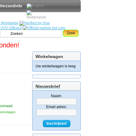
Verzendinfo
Zoek
zonden!
Winkelwagen
0
Uw winkelwagen is leeg
Nieuwsbrief
e
Naam:
oorraad
Email adres:
3 werkdagen
Inschrijven!