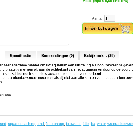
Actie prijs:
€ 6,05 (incl btw)
Aantal:
Specificatie
Beoordelingen (0)
Bekijk ook... (39)
 zeer effectieve manier om uw aquarium een uitstraling als nooit tevoren te geven
and plaatst u met gemak aan de achterkant van het aquarium en door op de voorgr
laatsen zal het net lijken of uw aquarium oneindig ver doorloopt.
t de aquariumbewoners meer rust als zij niet aan alle kanten van het aquarium b
s.
ormatie
wand
,
aquarium achtergrond
,
fotobehang
,
fotowand
,
folie
,
ba
,
water
,
waterachterwa