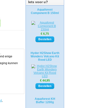
Iets voor u?
Aquaforest
Component B 150ml
€ 6,75
.
Hydor H2Show Earth
ond enige
Wonders Volcano Kit
Rood LED
eweging kunnen
€ 44,95
Aquaforest KH
nd
,
Buffer 1200g