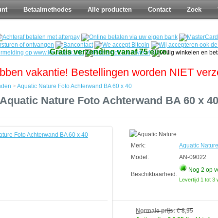
unt
Betaalmethodes
Alle producten
Contact
Zoek
Gratis verzending vanaf 75 euro.
bben vakantie! Bestellingen worden NIET ver
nden
>
Aquatic Nature Foto Achterwand BA 60 x 40
Aquatic Nature Foto Achterwand BA 60 x 4
den
d
Merk:
Aquatic Natur
Model:
AN-09022
Nog 2
op v
Beschikbaarheid:
Levertijd 1 tot 
Normale prijs:
€ 8,95