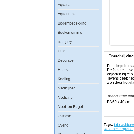
Nature
Aquaria
Foto
Achterwand
Aquariums
BA
60
x
Bodembedekking
40
Boeken en info
category
CO2
Een
Omschrijving
simpele
Decoratie
maar
zeer
Een simpele maar
effectieve
Filters
De foto achterw
manier
objecten bij te p
om
Tevens geeft he
Koeling
uw
zien door het gla
aquarium
Medicijnen
een
uitstraling
Technische inf
Medicine
als
BA 60 x 40 cm
nooit
tevoren
Meet- en Regel
te
geven.
Osmose
De
foto
Tags:
foto-achter
Overig
achterwand
waterachtergrond
,
plaatst