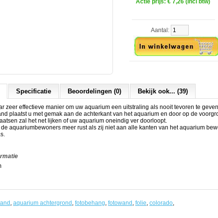
Actie prijs:
€ 7,26 (incl btw)
Aantal:
Specificatie
Beoordelingen (0)
Bekijk ook... (39)
 zeer effectieve manier om uw aquarium een uitstraling als nooit tevoren te geven
and plaatst u met gemak aan de achterkant van het aquarium en door op de voorgr
laatsen zal het net lijken of uw aquarium oneindig ver doorloopt.
t de aquariumbewoners meer rust als zij niet aan alle kanten van het aquarium b
s.
ormatie
m
wand
,
aquarium achtergrond
,
fotobehang
,
fotowand
,
folie
,
colorado
,