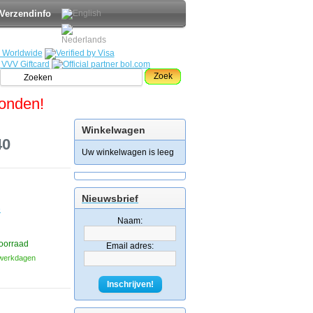
Verzendinfo
Zoek
zonden!
Winkelwagen
40
Uw winkelwagen is leeg
Nieuwsbrief
e
Naam:
oorraad
Email adres:
3 werkdagen
Inschrijven!