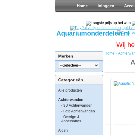
Home
Inloggen
Acco
Aquariumonderdelen.nl
Wij he
Home
>
Achterwa
Merken
Home
A
Achterwan
Aquatic
Nature
Categorieën
Foto
Achterwan
Alle producten
Ballet
80
x
Achterwanden
40
- 3D Achterwanden
- Foto Achterwanden
- Overige &
Accessoires
Algen