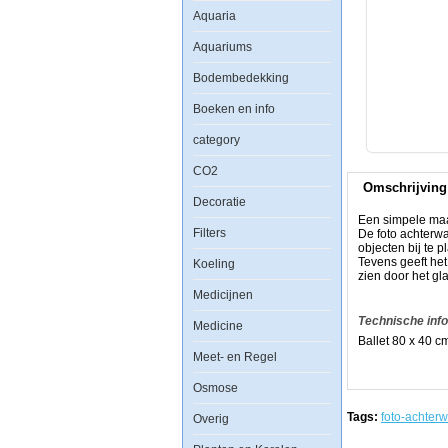
Aquatic
Aquaria
Nature
Foto
Aquariums
Achterwand
Ballet
80
Bodembedekking
x
40
Boeken en info
category
CO2
Omschrijving
Decoratie
Een
simpele
Een simpele maar
maar
Filters
De foto achterw
zeer
objecten bij te p
effectieve
Tevens geeft he
Koeling
manier
zien door het gla
om
Medicijnen
uw
aquarium
Technische inf
Medicine
een
Ballet 80 x 40 c
uitstraling
als
Meet- en Regel
nooit
tevoren
Osmose
te
geven.
Tags:
foto-achter
Overig
De
foto