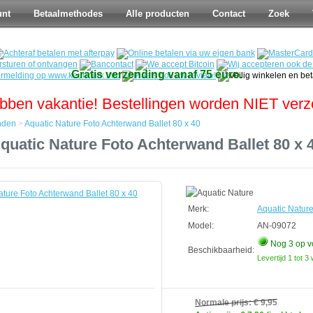
unt
Betaalmethodes
Alle producten
Contact
Zoek
Gratis verzending vanaf 75 euro.
bben vakantie! Bestellingen worden NIET ver
nden
>
Aquatic Nature Foto Achterwand Ballet 80 x 40
quatic Nature Foto Achterwand Ballet 80 x 
den
d
Merk:
Aquatic Natur
Model:
AN-09072
Nog 3
op v
Beschikbaarheid:
Levertijd 1 tot 
Normale prijs:
€ 9,95