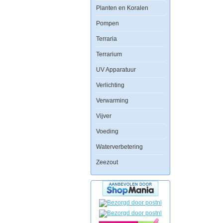
achterwand
Planten en Koralen
plaatst
u
Pompen
met
gemak
aan
Terraria
de
achterkant
Terrarium
van
het
UV Apparatuur
aquarium
en
Verlichting
door
op
Verwarming
de
voorgrond
enige
Vijver
objecten
bij
Voeding
te
plaatsen
Waterverbetering
zal
het
Zeezout
net
lijken
of
uw
aquarium
oneindig
ver
doorloopt.
Tevens