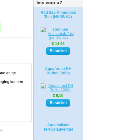
Iets voor u?
Red Sea Ammoniak
Test (NH3/NH4)
€ 14,96
.
Aquaforest KH
ond enige
Buffer 1200g
eweging kunnen
€ 9,10
Aquaholland
Terugslagventiel
nd
,