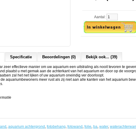
Aantal:
Specificatie
Beoordelingen (0)
Bekijk ook... (39)
 zeer effectieve manier om uw aquarium een uitstraling als nooit tevoren te geven
and plaatst u met gemak aan de achterkant van het aquarium en door op de voorgr
laatsen zal het net lijken of uw aquarium oneindig ver doorloopt.
t de aquariumbewoners meer rust als zij niet aan alle kanten van het aquarium b
s.
ormatie
wand
,
aquarium achtergrond
,
fotobehang
,
fotowand
,
folie
,
ba
,
water
,
waterachterwa