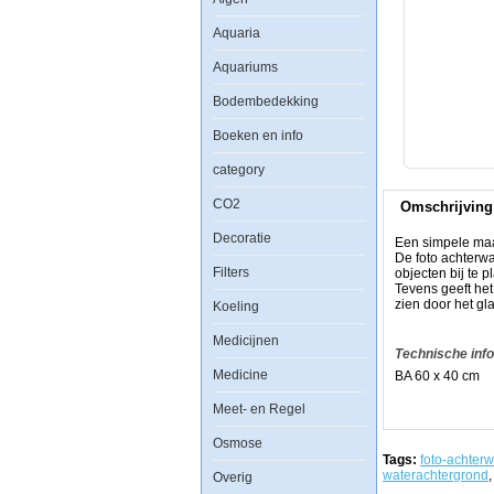
Aquatic
Aquaria
Nature
Foto
Aquariums
Achterwand
BA
60
Bodembedekking
x
40
Boeken en info
category
CO2
Omschrijving
Een
Decoratie
simpele
Een simpele maar
maar
De foto achterw
zeer
Filters
objecten bij te p
effectieve
Tevens geeft he
manier
zien door het gla
Koeling
om
uw
Medicijnen
aquarium
Technische inf
een
Medicine
BA 60 x 40 cm
uitstraling
als
nooit
Meet- en Regel
tevoren
te
Osmose
geven.
Tags:
foto-achter
De
waterachtergrond
,
Overig
foto