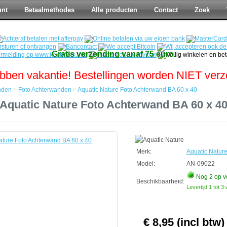
unt
Betaalmethodes
Alle producten
Contact
Zoek
Gratis verzending vanaf 75 euro.
bben vakantie! Bestellingen worden NIET ver
nden
>
Foto Achterwanden
>
Aquatic Nature Foto Achterwand BA 60 x 40
Aquatic Nature Foto Achterwand BA 60 x 4
den
den
Merk:
Aquatic Natur
d
Model:
AN-09022
Nog 2
op v
Beschikbaarheid:
Levertijd 1 tot 
€ 8,95 (incl btw)