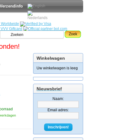
Verzendinfo
Zoek
zonden!
Winkelwagen
0
Uw winkelwagen is leeg
Nieuwsbrief
e
Naam:
oorraad
Email adres:
3 werkdagen
Inschrijven!