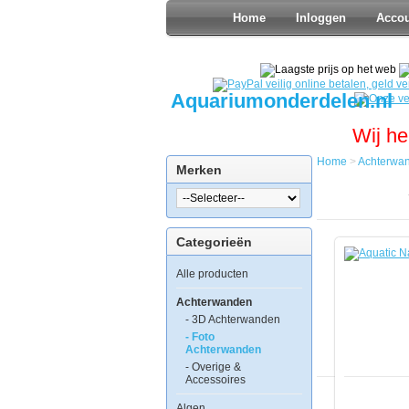
Home
Inloggen
Acco
Aquariumonderdelen.nl
Wij he
Home
>
Achterwa
Merken
Home
Achterwan
Foto
Achterwan
Categorieën
Aquatic
Nature
Alle producten
Foto
Achterwan
BA
Achterwanden
60
- 3D Achterwanden
x
- Foto
40
Achterwanden
- Overige &
Accessoires
Algen