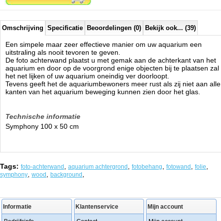
Omschrijving
Specificatie
Beoordelingen (0)
Bekijk ook... (39)
Een simpele maar zeer effectieve manier om uw aquarium een
uitstraling als nooit tevoren te geven.
De foto achterwand plaatst u met gemak aan de achterkant van het
aquarium en door op de voorgrond enige objecten bij te plaatsen zal
het net lijken of uw aquarium oneindig ver doorloopt.
Tevens geeft het de aquariumbewoners meer rust als zij niet aan alle
kanten van het aquarium beweging kunnen zien door het glas.
Technische informatie
Symphony 100 x 50 cm
Tags:
,
,
,
,
,
foto-achterwand
aquarium achtergrond
fotobehang
fotowand
folie
,
,
,
symphony
wood
background
Informatie
Klantenservice
Mijn account