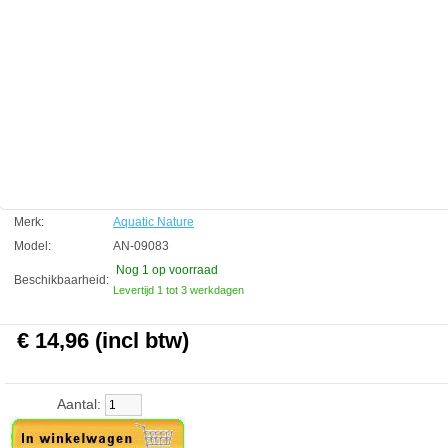
kanten van het aquarium beweging kunnen zien door het glas.
Technische informatie
Symphony 100 x 50 cm
Aquatic Nature
Manufactured by:
Aquatic Nature
Model:
AN-09083
Product ID:
5413946090830
5
196
14.96
14.96
2026-08-24
1
Available from:
Aquariumonderdelen.nl
New
Merk:
Aquatic Nature
Model:
AN-09083
Nog 1
op voorraad
Beschikbaarheid:
Levertijd 1 tot 3 werkdagen
€ 14,96 (incl btw)
Aantal: