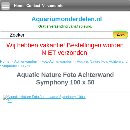
Home
Contact
Verzendinfo
Aquariumonderdelen.nl
Gratis verzending vanaf 75 euro.
Zoek
Wij hebben vakantie! Bestellingen worden
NIET verzonden!
>
>
>
Home
Achterwanden
Foto Achterwanden
Aquatic Nature Foto Achterwand
Home
Symphony 100 x 50
Achterwanden
Aquatic Nature Foto Achterwand
Foto Achterwanden
Aquatic Nature Foto Achterwand Symphony 100 x 50
Symphony 100 x 50
Aquatic Nature Foto Achterwand Symphony 100 x 50
Een simpele maar zeer effectieve manier om uw aquarium een
uitstraling als nooit tevoren te geven.
De foto achterwand plaatst u met gemak aan de achterkant van het
aquarium en door op de voorgrond enige objecten bij te plaatsen zal
het net lijken of uw aquarium oneindig ver doorloopt.
Tevens geeft het de aquariumbewoners meer rust als zij niet aan alle