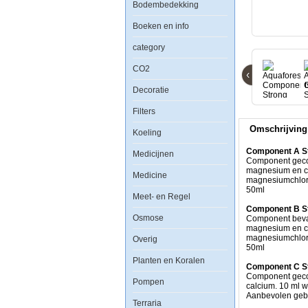
Bodembedekking
Aquaforest
Components
Strong
Boeken en info
ABCK
4x50ml
category
CO2
‹
Decoratie
Filters
Component
A
Omschrijving
Strong
Koeling
Component
geconcentreerd
Component A S
Medicijnen
strontium
Component gecon
en
magnesium en ca
Medicine
barium.
magnesiumchlori
De
50ml
Meet- en Regel
hoeveelheid
strontium
Component B S
Osmose
en
Component bevat
barium
magnesium en ca
afhankelijk
magnesiumchlori
Overig
van
50ml
eisen
Planten en Koralen
magnesium
Component C S
en
Component geconc
Pompen
calcium.
calcium. 10 ml 
10
Aanbevolen gebr
Terraria
ml