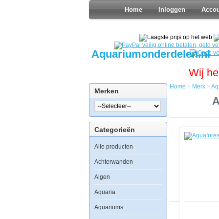
Home
Inloggen
Acco
Aquariumonderdelen.nl
Wij he
Home
>
Merk
>
Aq
Merken
Home
A
Merk
Aquaforest
Waterverbe
Categorieën
Watercondi
Aquaforest
Alle producten
Componen
Strong
ABCK
Achterwanden
4x50ml
Algen
Aquaria
Aquariums