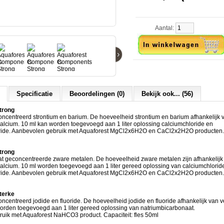
Aantal:
›
Specificatie
Beoordelingen (0)
Bekijk ook... (56)
trong
centreerd strontium en barium. De hoeveelheid strontium en barium afhankelijk 
lcium. 10 ml kan worden toegevoegd aan 1 liter oplossing calciumchloride en
de. Aanbevolen gebruik met Aquaforest MgCl2x6H2O en CaCl2x2H2O producten. C
trong
 geconcentreerde zware metalen. De hoeveelheid zware metalen zijn afhankelijk
lcium. 10 ml worden toegevoegd aan 1 liter gereed oplossing van calciumchlorid
de. Aanbevolen gebruik met Aquaforest MgCl2x6H2O en CaCl2x2H2O producten. C
terke
entreerd jodide en fluoride. De hoeveelheid jodide en fluoride afhankelijk van v
worden toegevoegd aan 1 liter gereed oplossing van natriumbicarbonaat.
uik met Aquaforest NaHCO3 product. Capaciteit: fles 50ml