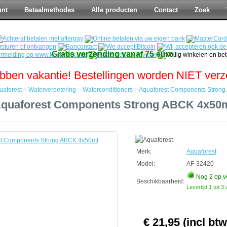
unt
Betaalmethodes
Alle producten
Contact
Zoek
Gratis verzending vanaf 75 euro.
bben vakantie! Bestellingen worden NIET ver
uaforest
>
Waterverbetering
>
Waterconditioners
>
Aquaforest Components Stron
quaforest Components Strong ABCK 4x50
tering
tioners
Merk:
Aquaforest
ts
Model:
AF-32420
Nog 2
op v
Beschikbaarheid:
Levertijd 1 tot 
€ 21,95 (incl btw