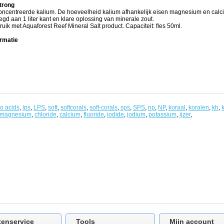
trong
centreerde kalium. De hoeveelheid kalium afhankelijk eisen magnesium en calc
d aan 1 liter kant en klare oplossing van minerale zout.
ik met Aquaforest Reef Mineral Salt product. Capaciteit: fles 50ml.
rmatie
e.
o acids
,
lps
,
LPS
,
soft
,
softcorals
,
soft-corals
,
sps
,
SPS
,
np
,
NP
,
koraal
,
koralen
,
kh
,
magnesium
,
chloride
,
calcium
,
fluoride
,
iodide
,
jodium
,
potassium
,
ijzer
,
tenservice
Tools
Mijn account