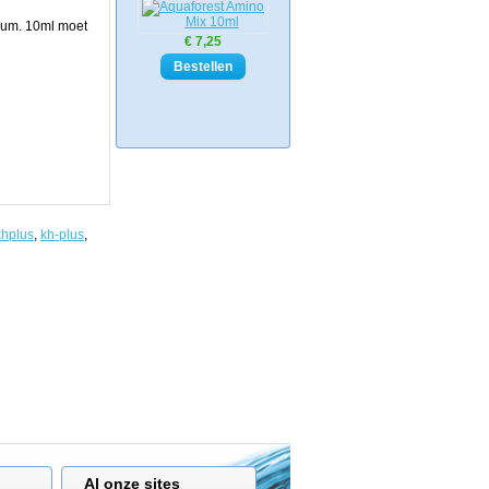
ium. 10ml moet
€ 7,25
khplus
,
kh-plus
,
Al onze sites