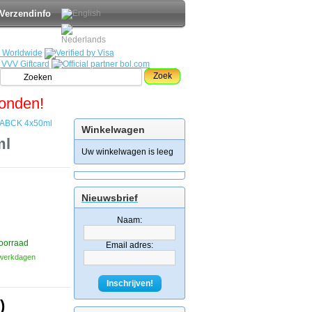
Verzendinfo
Zoek
zonden!
g ABCK 4x50ml
Winkelwagen
ml
Uw winkelwagen is leeg
Nieuwsbrief
Naam:
oorraad
Email adres:
3 werkdagen
Inschrijven!
)