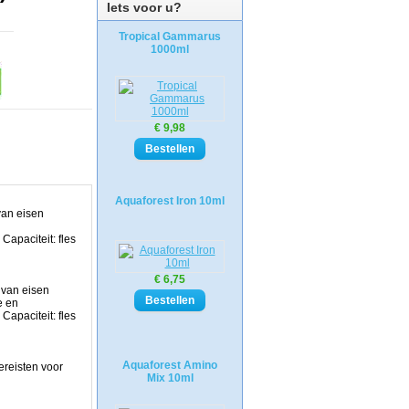
Iets voor u?
Tropical Gammarus
1000ml
€ 9,98
Aquaforest Iron 10ml
van eisen
apaciteit: fles
€ 6,75
 van eisen
e en
apaciteit: fles
Aquaforest Amino
ereisten voor
Mix 10ml