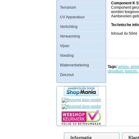
kan
Component K S
Terrarium
worden
Component gecon
toegevoegd
worden toegevoeg
aan
Aanbevolen gebru
UV Apparatuur
1
liter
Technische info
Verlichting
oplossing
calciumchloride
Inhoud 4x 50ml
Verwarming
en
magnesiumchlorid
Vijver
Aanbevolen
gebruik
met
Voeding
Aquaforest
MgCl2x6H2O
Waterverbetering
Tags:
amino
,
amin
en
strontium
,
barium
,
CaCl2x2H2O
Zeezout
producten.
Capaciteit:
fles
50ml
Component
B
Strong
Component
bevat
geconcentreerde
zware
metalen.
De
Informatie
Klan
hoeveelheid