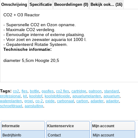
Omschrijving
Specificatie
Beoordelingen (0)
Bekijk ook... (16)
CO2 + O3 Reactor
- Supersnelle CO2 en Ozon opname.
- Maximale CO2 verdeling.
- Eenvoudige interne of externe plaatsing.
- Voor zoet en zeewater aquaria tot 1000 l.
- Gepatenteerd Rotatie Systeem.
Technische informatie:
diameter 5,5cm Hoogte 20,5
Tags:
,
,
,
,
,
,
,
,
co2
fles
bottle
gasfles
co2 fles
cartridge
patroon
standard
,
,
,
,
,
,
professional
kit
koolstof
koolstofdioxide
aquariumplanten
aquarium
,
,
,
,
,
,
,
,
waterplanten
groei
co-2
oxide
carbonaat
carbon
adapter
adaptor
,
,
schroefdraad
aansluiting
Informatie
Klantenservice
Mijn account
Bedrijfsinfo
Contact
Mijn account