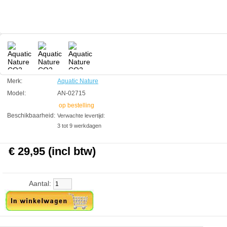
diameter 5,5cm Hoogte 20,5
Aquatic Nature
Manufactured by:
Aquatic Nature
Model:
AN-02715
Product ID:
4.3
144
29.95
29.95
2026-08-19
Pre-
Available from:
Aquariumonderdelen.nl
Order
New
Merk:
Aquatic Nature
Model:
AN-02715
op bestelling
Beschikbaarheid:
Verwachte levertijd:
3 tot 9 werkdagen
€ 29,95 (incl btw)
Aantal: