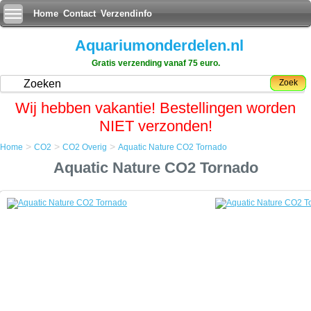
Home
Contact
Verzendinfo
Aquariumonderdelen.nl
Gratis verzending vanaf 75 euro.
Zoek
Wij hebben vakantie! Bestellingen worden
NIET verzonden!
>
>
>
Home
CO2
CO2 Overig
Aquatic Nature CO2 Tornado
Home
Aquatic Nature CO2 Tornado
CO2
CO2 Overig
Aquatic Nature CO2 Tornado
Aquatic Nature CO2 Tornado
CO2 + O3 Reactor
- Supersnelle CO2 en Ozon opname.
- Maximale CO2 verdeling.
- Eenvoudige interne of externe plaatsing.
- Voor zoet en zeewater aquaria tot 1000 l.
- Gepatenteerd Rotatie Systeem.
Technische informatie: