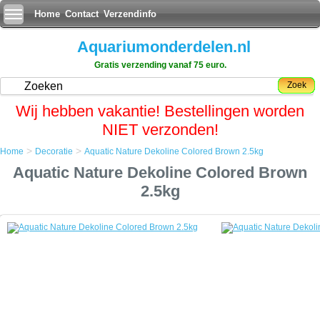
Home
Contact
Verzendinfo
Aquariumonderdelen.nl
Gratis verzending vanaf 75 euro.
Zoek
Wij hebben vakantie! Bestellingen worden
NIET verzonden!
>
>
Home
Decoratie
Aquatic Nature Dekoline Colored Brown 2.5kg
Home
Aquatic Nature Dekoline Colored Brown
Decoratie
Aquatic Nature Dekoline Colored Brown 2.5kg
2.5kg
Aquatic Nature Dekoline Colored Brown 2.5kg
De bovenste laag van onze aquariumbodem bevat een zeer
interessante mix van functionele aspecten.
Niet alleen bepaalt de kleur het uiterlijk van uw gehele aquarium,
tevens doet het dienst als substraat om uw plantwortels te verankeren.
Dankzij de unieke eigenschappen van Aquatic Nature's Dekoline Grind
kunnen we ons aquarium substraat in vele kleuren kiezen.