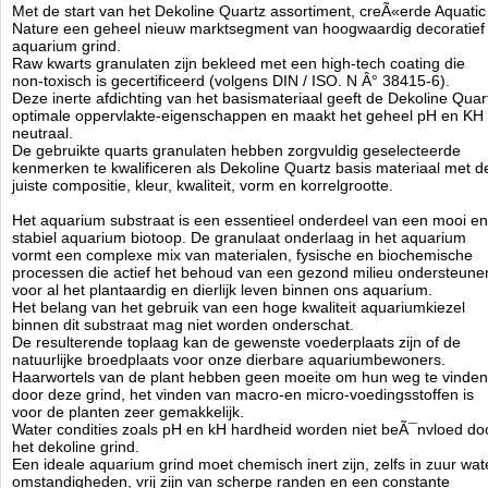
en optimaal resultaat met kristalhelder water.
Met de start van het Dekoline Quartz assortiment, creÃ«erde Aquatic
Nature een geheel nieuw marktsegment van hoogwaardig decoratief
- pH & KH stabiel
aquarium grind.
- Onnodig te spoelen
Raw kwarts granulaten zijn bekleed met een high-tech coating die
- Optimale wortelhechting
non-toxisch is gecertificeerd (volgens DIN / ISO. N Â° 38415-6).
Deze inerte afdichting van het basismateriaal geeft de Dekoline Quar
- Niet verwarmen boven de 40ÃÂ°C
optimale oppervlakte-eigenschappen en maakt het geheel pH en KH
- Niet toxisch - direct te gebruiken
neutraal.
- Voor alle decoratieve doeleinden
De gebruikte quarts granulaten hebben zorgvuldig geselecteerde
- Zorgt voor een optimale waterdoorstroming
kenmerken te kwalificeren als Dekoline Quartz basis materiaal met d
juiste compositie, kleur, kwaliteit, vorm en korrelgrootte.
Technische informatie
Het aquarium substraat is een essentieel onderdeel van een mooi en
Dekoline Colored Brown
stabiel aquarium biotoop. De granulaat onderlaag in het aquarium
Inhoud: 2.5kg
vormt een complexe mix van materialen, fysische en biochemische
processen die actief het behoud van een gezond milieu ondersteune
Korrelgrootte: 2-3mm
voor al het plantaardig en dierlijk leven binnen ons aquarium.
Aquatic Nature
Het belang van het gebruik van een hoge kwaliteit aquariumkiezel
Manufactured by:
Aquatic Nature
binnen dit substraat mag niet worden onderschat.
Model:
AN-03601
De resulterende toplaag kan de gewenste voederplaats zijn of de
Product ID:
5413946030102
natuurlijke broedplaats voor onze dierbare aquariumbewoners.
3.3
121
12.95
12.95
2026-08-18
Pre-
Available from:
Aquariumonderdelen.nl
Haarwortels van de plant hebben geen moeite om hun weg te vinden
Order
New
door deze grind, het vinden van macro-en micro-voedingsstoffen is
voor de planten zeer gemakkelijk.
Water condities zoals pH en kH hardheid worden niet beÃ¯nvloed do
het dekoline grind.
Een ideale aquarium grind moet chemisch inert zijn, zelfs in zuur wat
omstandigheden, vrij zijn van scherpe randen en een constante