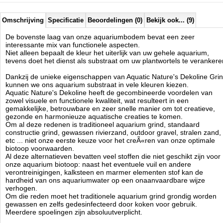
juiste compositie, kleur, kwaliteit, vorm en korrelgrootte.
Omschrijving
Specificatie
Beoordelingen (0)
Bekijk ook... (9)
Het aquarium substraat is een essentieel onderdeel van een mooi en
stabiel aquarium biotoop. De granulaat onderlaag in het aquarium
vormt een complexe mix van materialen, fysische en biochemische
De bovenste laag van onze aquariumbodem bevat een zeer
processen die actief het behoud van een gezond milieu ondersteunen
interessante mix van functionele aspecten.
voor al het plantaardig en dierlijk leven binnen ons aquarium.
Niet alleen bepaalt de kleur het uiterlijk van uw gehele aquarium,
Het belang van het gebruik van een hoge kwaliteit aquariumkiezel
tevens doet het dienst als substraat om uw plantwortels te verankere
binnen dit substraat mag niet worden onderschat.
De resulterende toplaag kan de gewenste voederplaats zijn of de
Dankzij de unieke eigenschappen van Aquatic Nature's Dekoline Gri
natuurlijke broedplaats voor onze dierbare aquariumbewoners.
kunnen we ons aquarium substraat in vele kleuren kiezen.
Haarwortels van de plant hebben geen moeite om hun weg te vinden
Aquatic Nature's Dekoline heeft de gecombineerde voordelen van
door deze grind, het vinden van macro-en micro-voedingsstoffen is
zowel visuele en functionele kwaliteit, wat resulteert in een
voor de planten zeer gemakkelijk.
gemakkelijke, betrouwbare en zeer snelle manier om tot creatieve,
gezonde en harmonieuze aquatische creaties te komen.
Water condities zoals pH en kH hardheid worden niet beÃÂ¯nvloed
Om al deze redenen is traditioneel aquarium grind, standaard
door het dekoline grind.
constructie grind, gewassen rivierzand, outdoor gravel, stralen zand,
Een ideale aquarium grind moet chemisch inert zijn, zelfs in zuur water
etc ... niet onze eerste keuze voor het creÃ«ren van onze optimale
omstandigheden, vrij zijn van scherpe randen en een constante
biotoop voorwaarden.
optimale korrelgrootte bevatten.
Al deze alternatieven bevatten veel stoffen die niet geschikt zijn voor
onze aquarium biotoop: naast het eventuele vuil en andere
Zoals alle goede producten, is Dekoline Quartz door de jaren heen
verontreinigingen, kalksteen en marmer elementen stof kan de
gekopieerd, maar nooit geÃÂ«venaard in de uitstekende kwaliteit, het
hardheid van ons aquariumwater op een onaanvaardbare wijze
natuurlijke kleurbereik en perfect kleurbehoud gegarandeerd door de
verhogen.
aparte kleur en coating.
Om die reden moet het traditionele aquarium grind grondig worden
Dekoline Aquarium Grind, in tegenstelling tot traditioneel aquarium
gewassen en zelfs gedesinfecteerd door koken voor gebruik.
grind, hoeft niet te worden afgespoeld en bevat geen vuildeeltjes.
Meerdere spoelingen zijn absoluutverplicht.
Dekoline Gravel is direct klaar voor gebruik en garandeert een direct