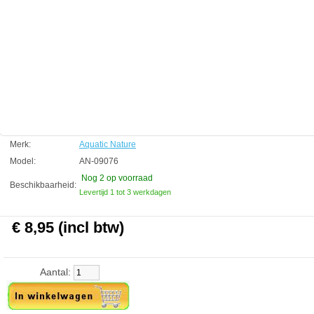
Technische informatie
Creatif 60 x 40 cm
Aquatic Nature
Manufactured by:
Aquatic Nature
Model:
AN-09076
Product ID:
5413946090762
3.9
269
8.95
8.95
2026-08-31
2
New
Available from:
Aquariumonderdelen.nl
Merk:
Aquatic Nature
Model:
AN-09076
Nog 2
op voorraad
Beschikbaarheid:
Levertijd 1 tot 3 werkdagen
€ 8,95 (incl btw)
Aantal: