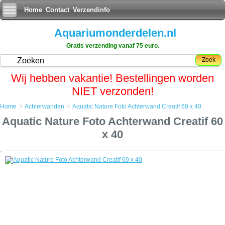
Home
Contact
Verzendinfo
Aquariumonderdelen.nl
Gratis verzending vanaf 75 euro.
Zoek
Wij hebben vakantie! Bestellingen worden
NIET verzonden!
>
>
Home
Achterwanden
Aquatic Nature Foto Achterwand Creatif 60 x 40
Home
Aquatic Nature Foto Achterwand Creatif 60
Achterwanden
Aquatic Nature Foto Achterwand Creatif 60 x 40
x 40
Aquatic Nature Foto Achterwand Creatif 60 x 40
Een simpele maar zeer effectieve manier om uw aquarium een
uitstraling als nooit tevoren te geven.
De foto achterwand plaatst u met gemak aan de achterkant van het
aquarium en door op de voorgrond enige objecten bij te plaatsen zal
het net lijken of uw aquarium oneindig ver doorloopt.
Tevens geeft het de aquariumbewoners meer rust als zij niet aan alle
kanten van het aquarium beweging kunnen zien door het glas.