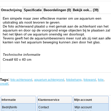
Omschrijving
Specificatie
Beoordelingen (0)
Bekijk ook... (39)
Een simpele maar zeer effectieve manier om uw aquarium een
uitstraling als nooit tevoren te geven.
De foto achterwand plaatst u met gemak aan de achterkant van het
aquarium en door op de voorgrond enige objecten bij te plaatsen zal
het net lijken of uw aquarium oneindig ver doorloopt.
Tevens geeft het de aquariumbewoners meer rust als zij niet aan alle
kanten van het aquarium beweging kunnen zien door het glas.
Technische informatie
Creatif 60 x 40 cm
Tags:
,
,
,
,
,
foto-achterwand
aquarium achtergrond
fotobehang
fotowand
folie
,
creatif
Informatie
Klantenservice
Mijn account
Bedrijfsinfo
Contact
Mijn account