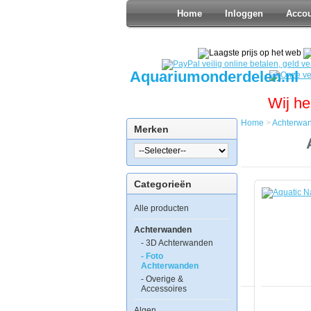
Home
Inloggen
Acco
Aquariumonderdelen.nl
Wij he
Home
>
Achterwa
Merken
Home
Achterwan
Foto
Achterwan
Categorieën
Aquatic
Nature
Alle producten
Foto
Achterwan
BC
Achterwanden
100
- 3D Achterwanden
x
- Foto
50
Achterwanden
- Overige &
Accessoires
Algen