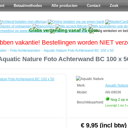
unt
Betaalmethodes
Alle producten
Contact
Zoek
Gratis verzending vanaf 75 euro.
bben vakantie! Bestellingen worden NIET ver
nden
>
Foto Achterwanden
>
Aquatic Nature Foto Achterwand BC 100 x 50
Aquatic Nature Foto Achterwand BC 100 x 5
den
den
Merk:
Aquatic Natur
d
Model:
AN-09036
Nog 2
op v
Beschikbaarheid:
Levertijd 1 tot 
€ 9,95 (incl btw)