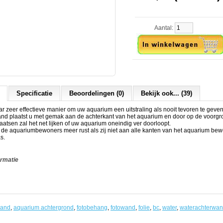
Aantal:
Specificatie
Beoordelingen (0)
Bekijk ook... (39)
 zeer effectieve manier om uw aquarium een uitstraling als nooit tevoren te geven
and plaatst u met gemak aan de achterkant van het aquarium en door op de voorgr
laatsen zal het net lijken of uw aquarium oneindig ver doorloopt.
t de aquariumbewoners meer rust als zij niet aan alle kanten van het aquarium b
s.
ormatie
wand
,
aquarium achtergrond
,
fotobehang
,
fotowand
,
folie
,
bc
,
water
,
waterachterwa