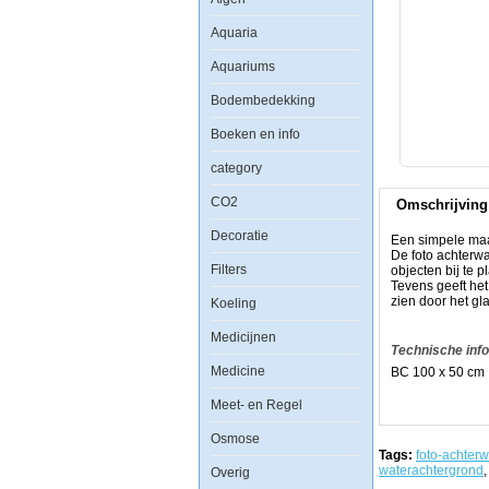
Aquaria
Aquatic
Nature
Aquariums
Foto
Achterwand
BC
Bodembedekking
100
x
Boeken en info
50
category
CO2
Omschrijving
Decoratie
Een simpele maar
Een
De foto achterw
simpele
Filters
objecten bij te p
maar
Tevens geeft he
zeer
zien door het gla
Koeling
effectieve
manier
Medicijnen
om
Technische inf
uw
Medicine
BC 100 x 50 cm
aquarium
een
uitstraling
Meet- en Regel
als
nooit
Osmose
tevoren
Tags:
foto-achter
te
waterachtergrond
,
Overig
geven.