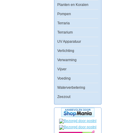
De
Planten en Koralen
foto
achterwand
Pompen
plaatst
u
met
Terraria
gemak
aan
Terrarium
de
achterkant
UV Apparatuur
van
het
Verlichting
aquarium
en
Verwarming
door
op
de
Vijver
voorgrond
enige
Voeding
objecten
bij
Waterverbetering
te
plaatsen
Zeezout
zal
het
net
lijken
of
uw
aquarium
oneindig
ver