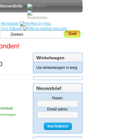
Verzendinfo
Zoek
zonden!
Winkelwagen
0
Uw winkelwagen is leeg
Nieuwsbrief
e
Naam:
oorraad
Email adres:
3 werkdagen
Inschrijven!