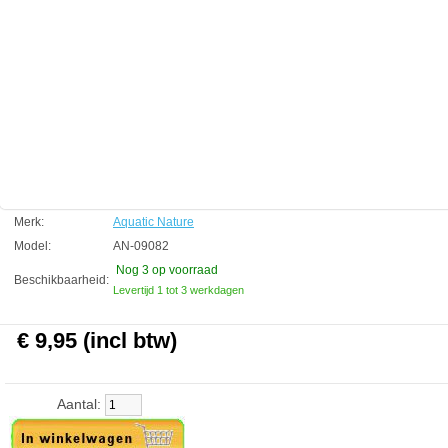
kanten van het aquarium beweging kunnen zien door het glas.
Technische informatie
Symphony 80 x 40 cm
Aquatic Nature
Manufactured by:
Aquatic Nature
Model:
AN-09082
Product ID:
5413946090823
3.5
264
9.95
9.95
2026-08-17
3
New
Available from:
Aquariumonderdelen.nl
Merk:
Aquatic Nature
Model:
AN-09082
Nog 3
op voorraad
Beschikbaarheid:
Levertijd 1 tot 3 werkdagen
€ 9,95 (incl btw)
Aantal: