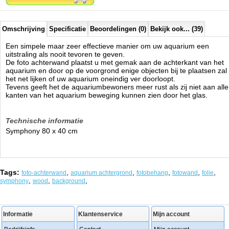
Omschrijving
Specificatie
Beoordelingen (0)
Bekijk ook... (39)
Een simpele maar zeer effectieve manier om uw aquarium een
uitstraling als nooit tevoren te geven.
De foto achterwand plaatst u met gemak aan de achterkant van het
aquarium en door op de voorgrond enige objecten bij te plaatsen zal
het net lijken of uw aquarium oneindig ver doorloopt.
Tevens geeft het de aquariumbewoners meer rust als zij niet aan alle
kanten van het aquarium beweging kunnen zien door het glas.
Technische informatie
Symphony 80 x 40 cm
Tags:
,
,
,
,
,
foto-achterwand
aquarium achtergrond
fotobehang
fotowand
folie
,
,
,
symphony
wood
background
Informatie
Klantenservice
Mijn account