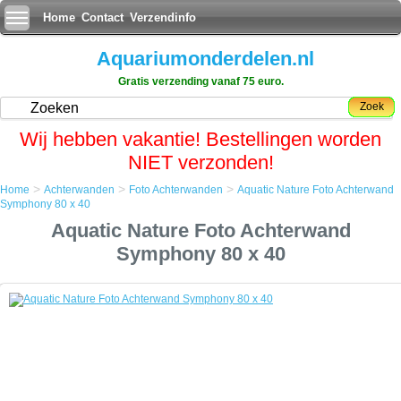
Home
Contact
Verzendinfo
Aquariumonderdelen.nl
Gratis verzending vanaf 75 euro.
Zoek
Wij hebben vakantie! Bestellingen worden
NIET verzonden!
>
>
>
Home
Achterwanden
Foto Achterwanden
Aquatic Nature Foto Achterwand
Home
Symphony 80 x 40
Achterwanden
Aquatic Nature Foto Achterwand
Foto Achterwanden
Aquatic Nature Foto Achterwand Symphony 80 x 40
Symphony 80 x 40
Aquatic Nature Foto Achterwand Symphony 80 x 40
Een simpele maar zeer effectieve manier om uw aquarium een
uitstraling als nooit tevoren te geven.
De foto achterwand plaatst u met gemak aan de achterkant van het
aquarium en door op de voorgrond enige objecten bij te plaatsen zal
het net lijken of uw aquarium oneindig ver doorloopt.
Tevens geeft het de aquariumbewoners meer rust als zij niet aan alle